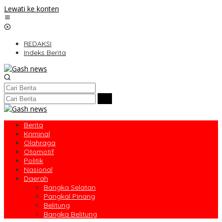
Lewati ke konten
REDAKSI
Indeks Berita
Berita
Kriminal
Olahraga
Otomotif
Politik
Nasional
Daerah
Bangka Selatan
Pangkal Pinang
Belitung
Bangka Belitung