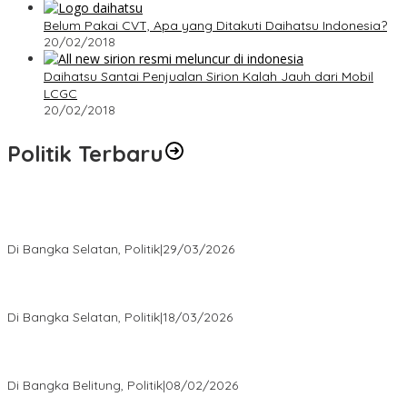
Belum Pakai CVT, Apa yang Ditakuti Daihatsu Indonesia?
20/02/2018
Daihatsu Santai Penjualan Sirion Kalah Jauh dari Mobil
LCGC
20/02/2018
Politik Terbaru
Terpilih di Musda VI, Rina Tarol Bawa Misi Besar Bangkitkan
Golkar Bangka Selatan
Di Bangka Selatan, Politik
|
29/03/2026
Ramadan Penuh Berkah, PAC Toboali partai PDI Perjuangan
Bagikan Takjil
Di Bangka Selatan, Politik
|
18/03/2026
Rudianto Tjen Dorong Seluruh Struktur Partai Aktif Turun ke
Rakyat
Di Bangka Belitung, Politik
|
08/02/2026