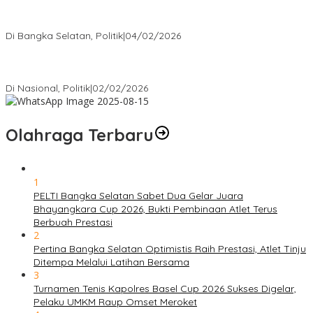
Nursito Tancap Gas Siap Pimpin KNPI Bangka Selatan: Pemuda
Bukan Penonton
Di Bangka Selatan, Politik
|
04/02/2026
Matoridi Tegaskan Polri Pilar Strategis Bangsa Wacana di
Bawah Kementerian Dinilai Salah Arah
Di Nasional, Politik
|
02/02/2026
Olahraga Terbaru
1
PELTI Bangka Selatan Sabet Dua Gelar Juara
Bhayangkara Cup 2026, Bukti Pembinaan Atlet Terus
Berbuah Prestasi
2
Pertina Bangka Selatan Optimistis Raih Prestasi, Atlet Tinju
Ditempa Melalui Latihan Bersama
3
Turnamen Tenis Kapolres Basel Cup 2026 Sukses Digelar,
Pelaku UMKM Raup Omset Meroket