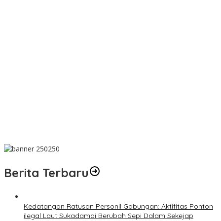
Bulan Bakti HUT ke-50 PT TIMAH Digelar di Jakarta
PT SJL Pernah Disanksi, Dugaan Limbah Kembali Mengemuka,
DLH Basel Kini Tak Mau Buru-buru Menyimpulkan Adanya
Pencemaran
Dugaan Transaksi Biji Timah Mencuat, Niat Ingin konfirmasi Kanit
Tipidter Polres Bangka Barat Bungkam
Wujud Kepedulian, PT TIMAH Bantu Tiga Keluarga Miliki Rumah
Layak Huni
Matoridi Pertanyakan Eksistensi Satgas Timah Di Bangka
Belitung
Berita Terbaru
Kedatangan Ratusan Personil Gabungan: Aktifitas Ponton
ilegal Laut Sukadamai Berubah Sepi Dalam Sekejap