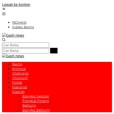
Lewati ke konten
REDAKSI
Indeks Berita
Berita
Kriminal
Olahraga
Otomotif
Politik
Nasional
Daerah
Bangka Selatan
Pangkal Pinang
Belitung
Bangka Belitung