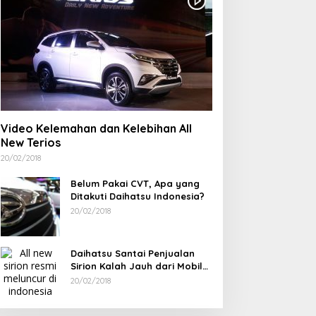
IND ID dan PT TIMAH
Berdiri Sejak 1828
ampingi Siswa Pemali
Kelenteng Kwan Ti Miau
ejar Kampus Impian
Kaposang Rayakan Hari
Jadi, Acara Berlangsung
Meriah
Video Kelemahan dan Kelebihan All
New Terios
20/02/2018
Belum Pakai CVT, Apa yang
Ditakuti Daihatsu Indonesia?
20/02/2018
Daihatsu Santai Penjualan
Sirion Kalah Jauh dari Mobil
LCGC
20/02/2018