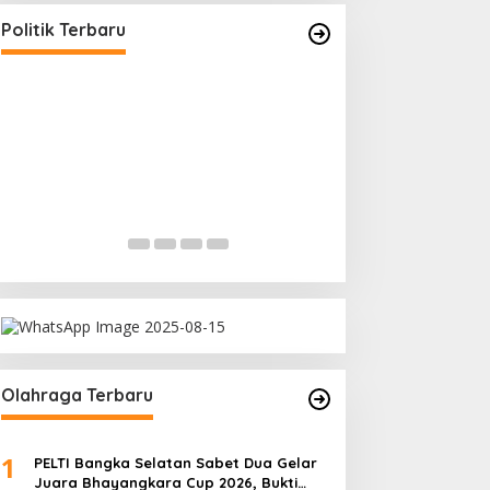
Politik Terbaru
Ramadan Penuh Berkah, PAC
Rudianto Tjen D
Toboali partai PDI Perjuangan
Struktur Partai A
Bagikan Takjil
Rakyat
Di Bangka Selatan, Politik
|
18/03/2026
Di Bangka Belitung, Polit
Olahraga Terbaru
1
PELTI Bangka Selatan Sabet Dua Gelar
Juara Bhayangkara Cup 2026, Bukti