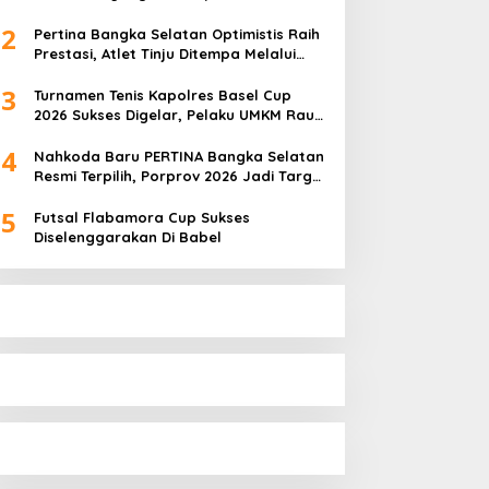
Pembinaan Atlet Terus Berbuah Prestasi
2
Pertina Bangka Selatan Optimistis Raih
Prestasi, Atlet Tinju Ditempa Melalui
Latihan Bersama
3
Turnamen Tenis Kapolres Basel Cup
2026 Sukses Digelar, Pelaku UMKM Raup
Omset Meroket
4
Nahkoda Baru PERTINA Bangka Selatan
Resmi Terpilih, Porprov 2026 Jadi Target
Utama
5
Futsal Flabamora Cup Sukses
Diselenggarakan Di Babel