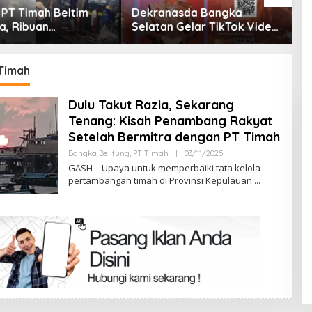
asda Bangka
Dalam Rangka HUT ke-50
M
n Gelar TikTok Video
PT TIMAH, Bulan Bakti di
D
ition 2026
Jakarta Hadirkan Khitanan
K
Massal, Donor Darah, dan
Layanan Kesehatan Gratis
 Timah
Dulu Takut Razia, Sekarang
Tenang: Kisah Penambang Rakyat
Setelah Bermitra dengan PT Timah
Oleh
Bangka Belitung
,
PT Timah
|
03/11/2025
Admin
GASH – Upaya untuk memperbaiki tata kelola
pertambangan timah di Provinsi Kepulauan
Terpilih di Musda VI, Rina Tarol