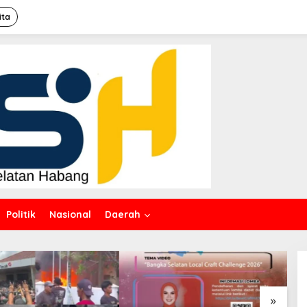
ita
Politik
Nasional
Daerah
»