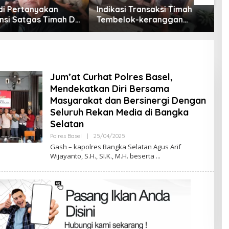
i Transaksi Timah
Aksi Demo Penambang
B
lok-keranggan
Timah di Belitung Timur
K
t di Rumah Coku
Menggema, Ketua Komisi
K
 Barat
XII DPR Bambang Patijaya
J
Dorong Perpres Segera
M
Diterbitkan
Jum’at Curhat Polres Basel,
Mendekatkan Diri Bersama
Masyarakat dan Bersinergi Dengan
Seluruh Rekan Media di Bangka
Selatan
Oleh
Polres Basel
|
25/04/2025
Admin
Gash – kapolres Bangka Selatan Agus Arif
Wijayanto, S.H., SI.K., M.H. beserta
Terpilih di Musda VI, Rina Tarol