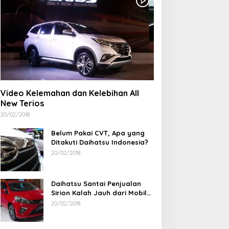
erdiri Sejak 1828
Wujud Kepedulian, PT
elenteng Kwan Ti Miau
TIMAH Bantu Tiga Keluarga
aposang Rayakan Hari
Miliki Rumah Layak Huni
adi, Acara Berlangsung
eriah
Video Kelemahan dan Kelebihan All
New Terios
20/02/2018
Belum Pakai CVT, Apa yang
Ditakuti Daihatsu Indonesia?
20/02/2018
Daihatsu Santai Penjualan
Sirion Kalah Jauh dari Mobil
LCGC
20/02/2018
Ramadan Penuh Berkah, PAC
Rudianto Tjen D