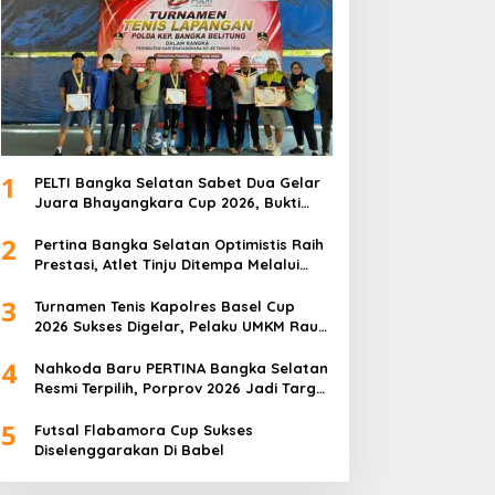
1
PELTI Bangka Selatan Sabet Dua Gelar
Juara Bhayangkara Cup 2026, Bukti
Pembinaan Atlet Terus Berbuah Prestasi
2
Pertina Bangka Selatan Optimistis Raih
Prestasi, Atlet Tinju Ditempa Melalui
Latihan Bersama
3
Turnamen Tenis Kapolres Basel Cup
2026 Sukses Digelar, Pelaku UMKM Raup
Omset Meroket
4
Nahkoda Baru PERTINA Bangka Selatan
Resmi Terpilih, Porprov 2026 Jadi Target
Utama
5
Futsal Flabamora Cup Sukses
Diselenggarakan Di Babel