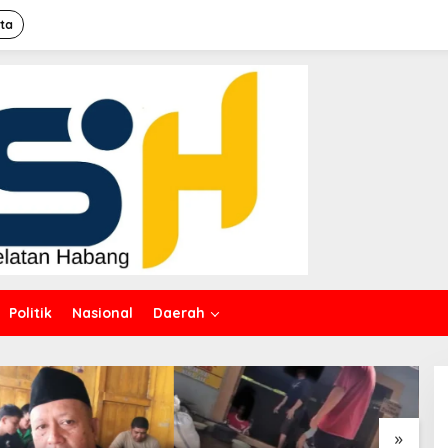
ita
Politik
Nasional
Daerah
»