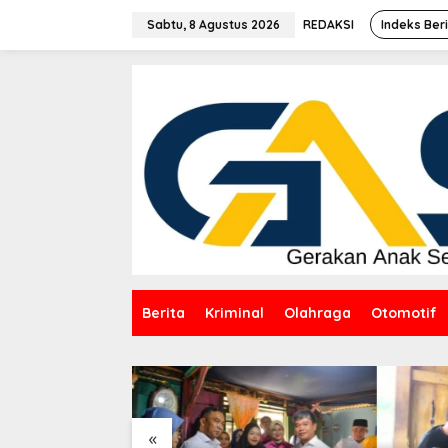
Lewati
ke
Sabtu, 8 Agustus 2026
REDAKSI
Indeks Ber
konten
Berita
Kriminal
Olahraga
Otomotif
«