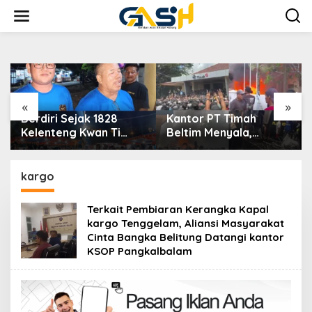
Lewati
ke
konten
«
»
Kantor PT Timah
Dekranasda Bangka
Beltim Menyala,
Selatan Gelar TikTok
Ribuan Penambang
Video Competition
Murka, Pemerintah
2026
Jangan Tutup Mata
kargo
Terkait Pembiaran Kerangka Kapal
kargo Tenggelam, Aliansi Masyarakat
Cinta Bangka Belitung Datangi kantor
KSOP Pangkalbalam