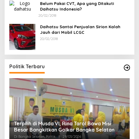
Belum Pakai CVT, Apa yang Ditakuti
Daihatsu Indonesia?
20/02/2018
Daihatsu Santai Penjualan Sirion Kalah
Jauh dari Mobil LCGC
20/02/2018
Ramadan Penuh Berkah, PAC Toboali pa
PDI Perjuangan Bagikan Takjil
Di Bangka Selatan, Politik
|
18/03/2026
Politik Terbaru
 Bawa Misi
ka Selatan