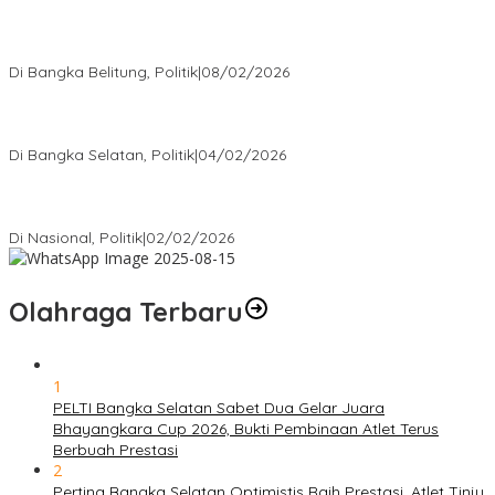
Rudianto Tjen Dorong Seluruh Struktur Partai Aktif Turun ke
Rakyat
Di Bangka Belitung, Politik
|
08/02/2026
Nursito Tancap Gas Siap Pimpin KNPI Bangka Selatan: Pemuda
Bukan Penonton
Di Bangka Selatan, Politik
|
04/02/2026
Matoridi Tegaskan Polri Pilar Strategis Bangsa Wacana di
Bawah Kementerian Dinilai Salah Arah
Di Nasional, Politik
|
02/02/2026
Olahraga Terbaru
1
PELTI Bangka Selatan Sabet Dua Gelar Juara
Bhayangkara Cup 2026, Bukti Pembinaan Atlet Terus
Berbuah Prestasi
2
Pertina Bangka Selatan Optimistis Raih Prestasi, Atlet Tinju