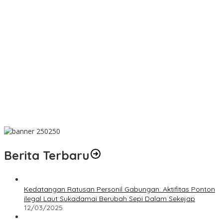
Soal Penampungan Timah Ilegal di Mentok, Kanit Tipidter Polres
Bangka Barat: Akan Kami Selidik
Wabup Debby Lepas Mahasiswa KKN UGM di Desa Sumber
Jaya Permai
Wabup Debby Sampaikan KUPA-PPAS Perubahan APBD 2026
dan Raperda di Luar Propemperda
Wabup Debby Sambut Tim Ekspedisi Patriot 2026
Pemkab Bangka Selatan Susun RIPS
Berita Terbaru
Kedatangan Ratusan Personil Gabungan: Aktifitas Ponton
ilegal Laut Sukadamai Berubah Sepi Dalam Sekejap
12/03/2025