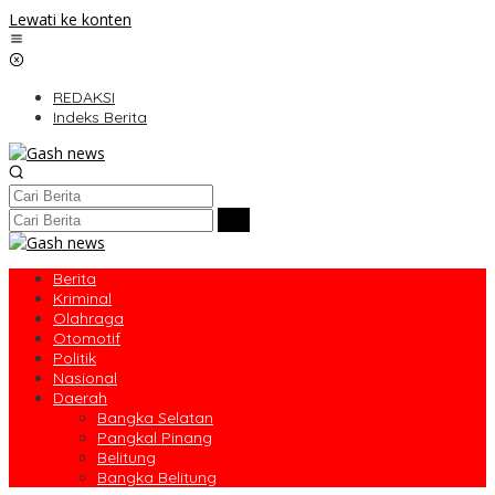
Lewati ke konten
REDAKSI
Indeks Berita
Berita
Kriminal
Olahraga
Otomotif
Politik
Nasional
Daerah
Bangka Selatan
Pangkal Pinang
Belitung
Bangka Belitung