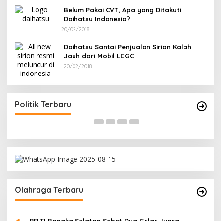
Belum Pakai CVT, Apa yang Ditakuti
Daihatsu Indonesia?
20/02/2018
Daihatsu Santai Penjualan Sirion Kalah
Jauh dari Mobil LCGC
20/02/2018
Terpilih di Musda VI, Rina Tarol Bawa Misi
R
Besar Bangkitkan Golkar Bangka Selatan
P
Di Bangka Selatan, Politik
|
29/03/2026
Di
Politik Terbaru
Olahraga Terbaru
PELTI Bangka Selatan Sabet Dua Gelar Juara