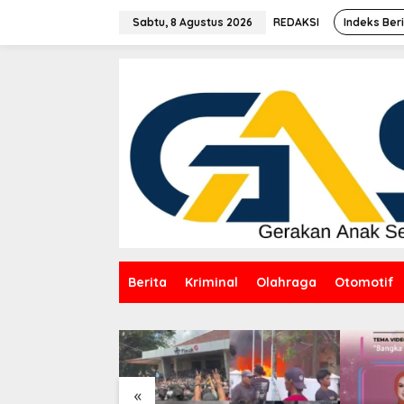
Lewati
ke
Sabtu, 8 Agustus 2026
REDAKSI
Indeks Ber
konten
Berita
Kriminal
Olahraga
Otomotif
«