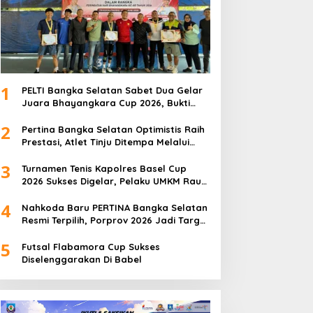
1
PELTI Bangka Selatan Sabet Dua Gelar
Juara Bhayangkara Cup 2026, Bukti
Pembinaan Atlet Terus Berbuah Prestasi
2
Pertina Bangka Selatan Optimistis Raih
Prestasi, Atlet Tinju Ditempa Melalui
Latihan Bersama
3
Turnamen Tenis Kapolres Basel Cup
2026 Sukses Digelar, Pelaku UMKM Raup
Omset Meroket
4
Nahkoda Baru PERTINA Bangka Selatan
Resmi Terpilih, Porprov 2026 Jadi Target
Utama
5
Futsal Flabamora Cup Sukses
Diselenggarakan Di Babel