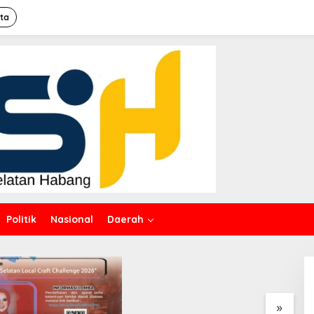
ita
Politik
Nasional
Daerah
Dalam Rangka HUT ke-50
M
PT TIMAH, Bulan Bakti di
D
Jakarta Hadirkan Khitanan
K
Massal, Donor Darah, dan
Layanan Kesehatan Gratis
»