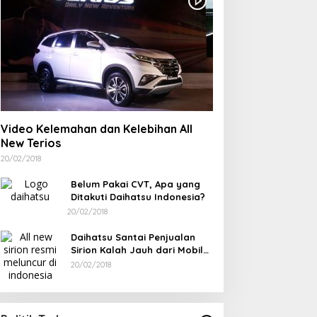
Berdiri Sejak 1828
Kelenteng Kwan Ti Miau
Kaposang Rayakan Hari
Jadi, Acara Berlangsung
Meriah
Video Kelemahan dan Kelebihan All
New Terios
20/02/2018
Belum Pakai CVT, Apa yang
Ditakuti Daihatsu Indonesia?
20/02/2018
Daihatsu Santai Penjualan
Sirion Kalah Jauh dari Mobil
LCGC
20/02/2018