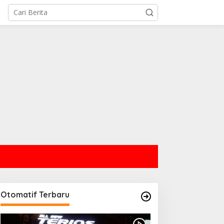
IND ID dan PT TIMAH
ampingi Siswa Pemali
ejar Kampus Impian
Otomatif Terbaru