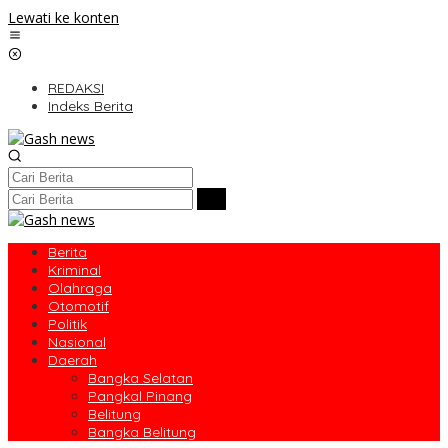
Lewati ke konten
REDAKSI
Indeks Berita
Berita
Kriminal
Olahraga
Otomotif
Politik
Nasional
Daerah
Bangka Selatan
Pangkal Pinang
Belitung
Bangka Belitung