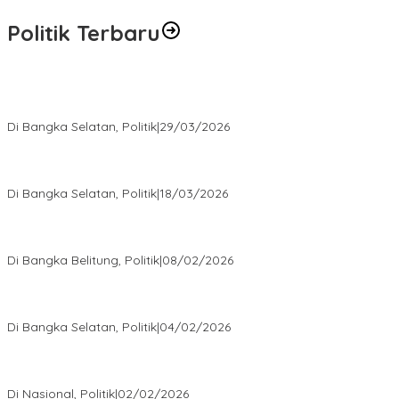
Politik Terbaru
Terpilih di Musda VI, Rina Tarol Bawa Misi Besar Bangkitkan
Golkar Bangka Selatan
Di Bangka Selatan, Politik
|
29/03/2026
Ramadan Penuh Berkah, PAC Toboali partai PDI Perjuangan
Bagikan Takjil
Di Bangka Selatan, Politik
|
18/03/2026
Rudianto Tjen Dorong Seluruh Struktur Partai Aktif Turun ke
Rakyat
Di Bangka Belitung, Politik
|
08/02/2026
Nursito Tancap Gas Siap Pimpin KNPI Bangka Selatan: Pemuda
Bukan Penonton
Di Bangka Selatan, Politik
|
04/02/2026
Matoridi Tegaskan Polri Pilar Strategis Bangsa Wacana di
Bawah Kementerian Dinilai Salah Arah
Di Nasional, Politik
|
02/02/2026