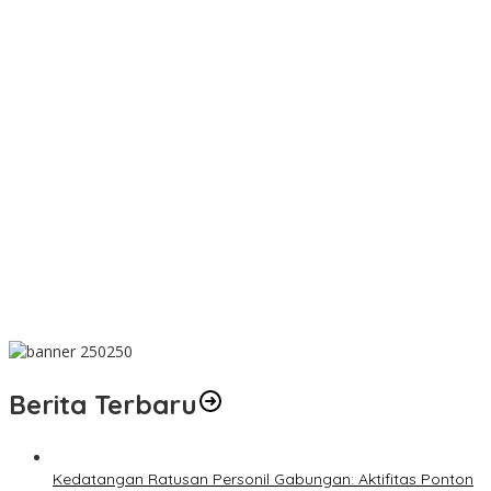
PT SJL Pernah Disanksi, Dugaan Limbah Kembali Mengemuka,
DLH Basel Kini Tak Mau Buru-buru Menyimpulkan Adanya
Pencemaran
Dugaan Transaksi Biji Timah Mencuat, Niat Ingin konfirmasi Kanit
Tipidter Polres Bangka Barat Bungkam
Wujud Kepedulian, PT TIMAH Bantu Tiga Keluarga Miliki Rumah
Layak Huni
Matoridi Pertanyakan Eksistensi Satgas Timah Di Bangka
Belitung
Indikasi Transaksi Timah Tembelok-keranggan Menguat di
Rumah Coku Bangka Barat
Berita Terbaru
Kedatangan Ratusan Personil Gabungan: Aktifitas Ponton