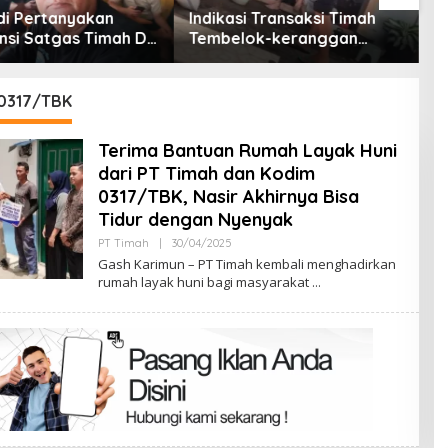
i Transaksi Timah
B
lok-keranggan
K
t di Rumah Coku
K
 Barat
J
M
0317/TBK
Terima Bantuan Rumah Layak Huni
dari PT Timah dan Kodim
0317/TBK, Nasir Akhirnya Bisa
Tidur dengan Nyenyak
Oleh
PT Timah
|
30/04/2025
Admin
Gash Karimun – PT Timah kembali menghadirkan
rumah layak huni bagi masyarakat