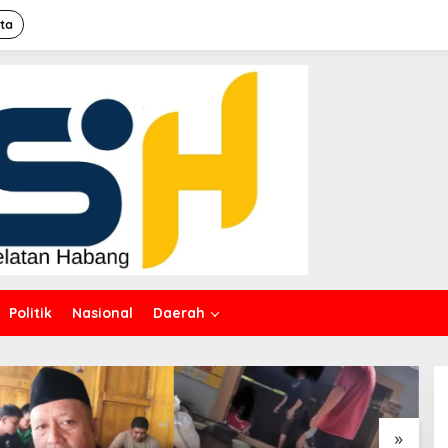
ita
Politik
Nasional
Daerah
Aksi Demo Penambang
Timah di Belitung Timur
Menggema, Ketua Komisi
XII DPR Bambang Patijaya
Dorong Perpres Segera
Diterbitkan
»