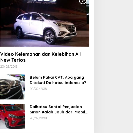
erdiri Sejak 1828
Wujud Kepedulian, PT
elenteng Kwan Ti Miau
TIMAH Bantu Tiga Keluarga
aposang Rayakan Hari
Miliki Rumah Layak Huni
adi, Acara Berlangsung
eriah
Video Kelemahan dan Kelebihan All
New Terios
20/02/2018
Belum Pakai CVT, Apa yang
Ditakuti Daihatsu Indonesia?
20/02/2018
Daihatsu Santai Penjualan
Sirion Kalah Jauh dari Mobil
LCGC
20/02/2018
Ramadan Penuh Berkah, PAC
Rudianto Tjen D