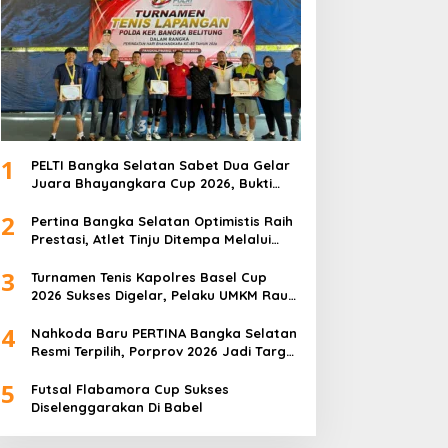
1
PELTI Bangka Selatan Sabet Dua Gelar
Juara Bhayangkara Cup 2026, Bukti
Pembinaan Atlet Terus Berbuah Prestasi
2
Pertina Bangka Selatan Optimistis Raih
Prestasi, Atlet Tinju Ditempa Melalui
Latihan Bersama
3
Turnamen Tenis Kapolres Basel Cup
2026 Sukses Digelar, Pelaku UMKM Raup
Omset Meroket
4
Nahkoda Baru PERTINA Bangka Selatan
Resmi Terpilih, Porprov 2026 Jadi Target
Utama
5
Futsal Flabamora Cup Sukses
Diselenggarakan Di Babel