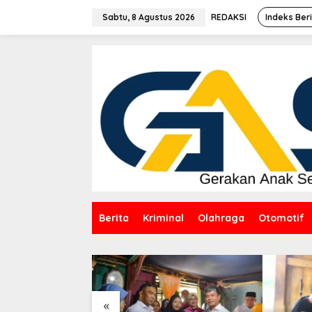
Lewati
ke
Sabtu, 8 Agustus 2026
REDAKSI
Indeks Ber
konten
Berita
Kriminal
Olahraga
Otomotif
«