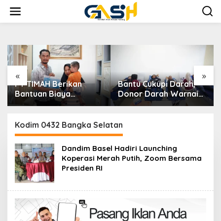
Lewati
ke
konten
«
»
Bantu Cukupi Darah,
Dalam Rangka
Donor Darah Warnai
Menyambut HUT RI Ke-
Bulan Bakti HUT ke-50
81, Bupati Riza
PT TIMAH di Bangka
Herdavid Ajak
Tengah
Masyarakat
Kodim 0432 Bangka Selatan
Manfaatkan Program
Pemutihan Pajak
Dandim Basel Hadiri Launching
Kendaraan Bermotor
Koperasi Merah Putih, Zoom Bersama
Presiden RI