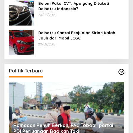
Belum Pakai CVT, Apa yang Ditakuti
Daihatsu Indonesia?
20/02/2018
Daihatsu Santai Penjualan Sirion Kalah
Jauh dari Mobil LCGC
20/02/2018
Politik Terbaru
Ramadan Penuh Berkah, PAC Toboali partai
R
PDI Perjuangan Bagikan Takjil
A