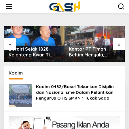
Lewati
ke
konten
«
»
Berdiri Sejak 1828
Kantor PT Timah
Kelenteng Kwan Ti
Beltim Menyala,
Miau Kaposang
Ribuan Penambang
Rayakan Hari Jadi,
Murka, Pemerintah
Acara Berlangsung
Jangan Tutup Mata
Kodim
Meriah
Kodim 0432/Basel Tekankan Disiplin
dan Nasionalisme Dalam Pelantikan
Pengurus OTIS SMKN 1 Tukak Sadai