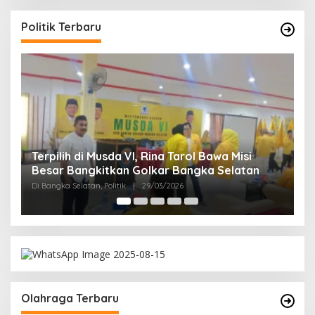
Politik Terbaru
Terpilih di Musda VI, Rina Tarol Bawa Misi
R
Besar Bangkitkan Golkar Bangka Selatan
P
Di Bangka Selatan, Politik
|
29/03/2026
Di
Olahraga Terbaru