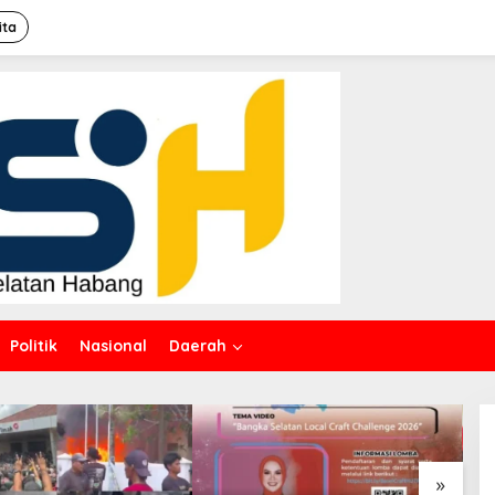
ita
Politik
Nasional
Daerah
»