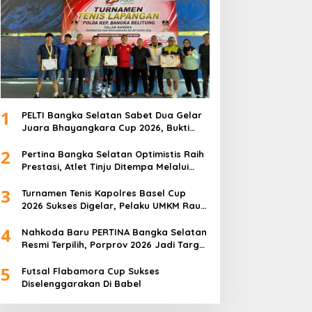
1
PELTI Bangka Selatan Sabet Dua Gelar
Juara Bhayangkara Cup 2026, Bukti
Pembinaan Atlet Terus Berbuah Prestasi
2
Pertina Bangka Selatan Optimistis Raih
Prestasi, Atlet Tinju Ditempa Melalui
Latihan Bersama
3
Turnamen Tenis Kapolres Basel Cup
2026 Sukses Digelar, Pelaku UMKM Raup
Omset Meroket
4
Nahkoda Baru PERTINA Bangka Selatan
Resmi Terpilih, Porprov 2026 Jadi Target
Utama
5
Futsal Flabamora Cup Sukses
Diselenggarakan Di Babel