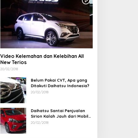
alam Rangka HUT ke-50
Aksi Demo Penambang
T TIMAH, Bulan Bakti di
Timah di Belitung Timur
akarta Hadirkan Khitanan
Menggema, Ketua Komisi
assal, Donor Darah, dan
XII DPR Bambang Patijaya
ayanan Kesehatan Gratis
Dorong Perpres Segera
Diterbitkan
Video Kelemahan dan Kelebihan All
New Terios
20/02/2018
Belum Pakai CVT, Apa yang
Ditakuti Daihatsu Indonesia?
20/02/2018
Daihatsu Santai Penjualan
Sirion Kalah Jauh dari Mobil
LCGC
20/02/2018