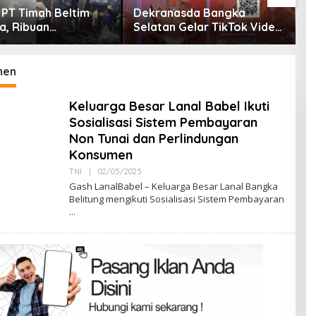
 PT Timah Beltim
Dekranasda Bangka
D
a, Ribuan
Selatan Gelar TikTok Video
P
ang Murka,
Competition 2026
J
ntah Jangan Tutup
M
L
men
Keluarga Besar Lanal Babel Ikuti
Sosialisasi Sistem Pembayaran
Non Tunai dan Perlindungan
Konsumen
Oleh
TNI
|
02/05/2025
Admin
Gash LanalBabel – Keluarga Besar Lanal Bangka
Belitung mengikuti Sosialisasi Sistem Pembayaran