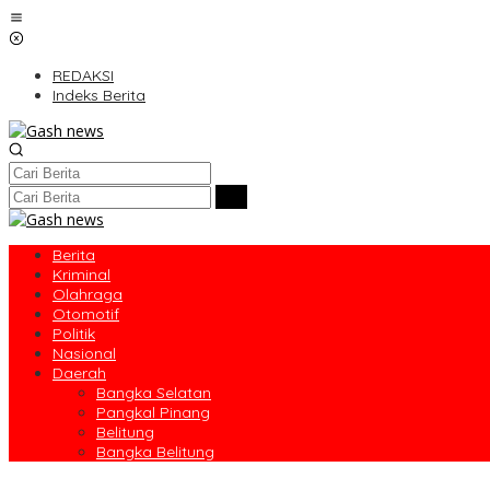
Lewati
ke
konten
REDAKSI
Indeks Berita
Berita
Kriminal
Olahraga
Otomotif
Politik
Nasional
Daerah
Bangka Selatan
Pangkal Pinang
Belitung
Bangka Belitung