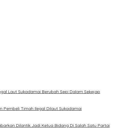
 Tipidter Polres Bangka Barat Bungkam
yak Huni
 Coku Bangka Barat
Komisi XII DPR Bambang Patijaya Dorong Perpres Segera Diterbit
legal Laut Sukadamai Berubah Sepi Dalam Sekejap
Pembeli Timah Ilegal Dilaut Sukadamai
rkan Dilantik Jadi Ketua Bidang Di Salah Satu Partai