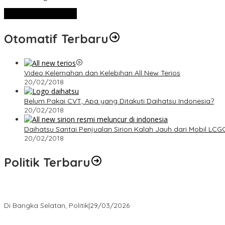
Lihat Selengkapnya
Otomatif Terbaru
Video Kelemahan dan Kelebihan All New Terios
20/02/2018
Belum Pakai CVT, Apa yang Ditakuti Daihatsu Indonesia?
20/02/2018
Daihatsu Santai Penjualan Sirion Kalah Jauh dari Mobil LCG
20/02/2018
Politik Terbaru
Terpilih di Musda VI, Rina Tarol Bawa Misi Besar Bangkitkan Golka
Di Bangka Selatan, Politik
|
29/03/2026
Ramadan Penuh Berkah, PAC Toboali partai PDI Perjuangan Bagik