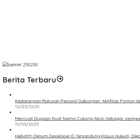
Wujud Kepedulian, PT TIMAH Bantu Tiga Keluarga Miliki Rumah La
Matoridi Pertanyakan Eksistensi Satgas Timah Di Bangka Belitung
Indikasi Transaksi Timah Tembelok-keranggan Menguat di Rumah
Aksi Demo Penambang Timah di Belitung Timur Menggema, Ketua 
Berdiri Sejak 1828 Kelenteng Kwan Ti Miau Kaposang Rayakan Har
Berita Terbaru
Kedatangan Ratusan Personil Gabungan: Aktifitas Ponton i
12/03/2025
Mencuat Dugaan Kuat Nama Cukong Akon Sebagai Jaringan 
11/03/2025
Heboh!!! Oknum Developer D Tersandung Kasus Hukum, Dikaba