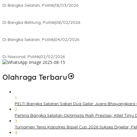
Di Bangka Selatan, Politik
|
18/03/2026
Rudianto Tjen Dorong Seluruh Struktur Partai Aktif Turun ke Rakya
Di Bangka Belitung, Politik
|
08/02/2026
Nursito Tancap Gas Siap Pimpin KNPI Bangka Selatan: Pemuda B
Di Bangka Selatan, Politik
|
04/02/2026
Matoridi Tegaskan Polri Pilar Strategis Bangsa Wacana di Bawah 
Di Nasional, Politik
|
02/02/2026
Olahraga Terbaru
1
PELTI Bangka Selatan Sabet Dua Gelar Juara Bhayangkara C
2
Pertina Bangka Selatan Optimistis Raih Prestasi, Atlet Tinj
3
Turnamen Tenis Kapolres Basel Cup 2026 Sukses Digelar, 
4