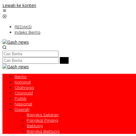
Lewati ke konten
REDAKSI
Indeks Berita
Berita
Kriminal
Olahraga
Otomotif
Politik
Nasional
Daerah
Bangka Selatan
Pangkal Pinang
Belitung
Bangka Belitung