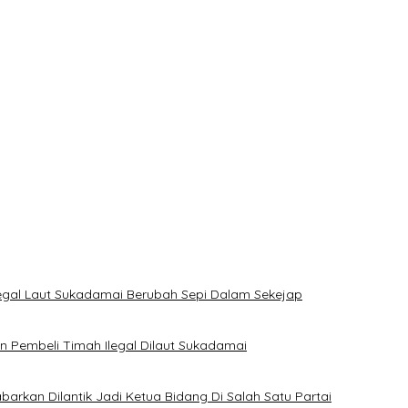
yak Huni
 Coku Bangka Barat
Komisi XII DPR Bambang Patijaya Dorong Perpres Segera Diterbit
i Jadi, Acara Berlangsung Meriah
legal Laut Sukadamai Berubah Sepi Dalam Sekejap
Pembeli Timah Ilegal Dilaut Sukadamai
rkan Dilantik Jadi Ketua Bidang Di Salah Satu Partai