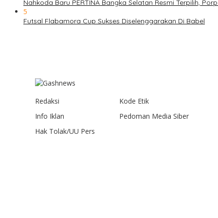
Nahkoda Baru PERTINA Bangka Selatan Resmi Terpilih, Por
5
Futsal Flabamora Cup Sukses Diselenggarakan Di Babel
Redaksi
Kode Etik
Info Iklan
Pedoman Media Siber
Hak Tolak/UU Pers
Gashnews.com | 2023