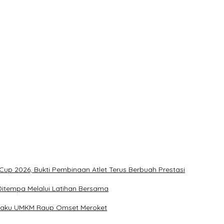
t
ukan Penonton
Kementerian Dinilai Salah Arah
up 2026, Bukti Pembinaan Atlet Terus Berbuah Prestasi
u Ditempa Melalui Latihan Bersama
Pelaku UMKM Raup Omset Meroket