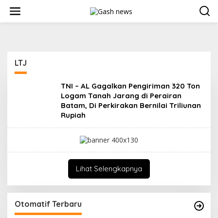
Lewati
ke
konten
LTJ
TNI – AL Gagalkan Pengiriman 320 Ton
Logam Tanah Jarang di Perairan
Batam, Di Perkirakan Bernilai Triliunan
Rupiah
Lihat Selengkapnya
Otomatif Terbaru