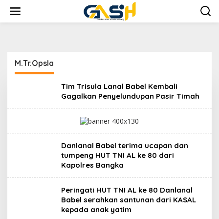
L
e
w
a
t
i
k
M.Tr.Opsla
e
k
o
Tim Trisula Lanal Babel Kembali
n
Gagalkan Penyelundupan Pasir Timah
t
e
n
Danlanal Babel terima ucapan dan
tumpeng HUT TNI AL ke 80 dari
Kapolres Bangka
Peringati HUT TNI AL ke 80 Danlanal
Babel serahkan santunan dari KASAL
kepada anak yatim