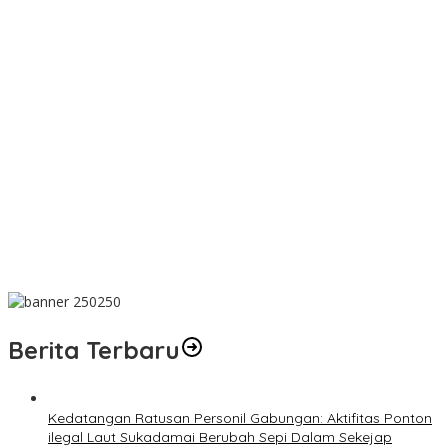
Wujud Kepedulian, PT TIMAH Bantu Tiga Keluarga Miliki Rumah
Layak Huni
Matoridi Pertanyakan Eksistensi Satgas Timah Di Bangka
Belitung
Indikasi Transaksi Timah Tembelok-keranggan Menguat di
Rumah Coku Bangka Barat
Aksi Demo Penambang Timah di Belitung Timur Menggema,
Ketua Komisi XII DPR Bambang Patijaya Dorong Perpres Segera
Diterbitkan
Berdiri Sejak 1828 Kelenteng Kwan Ti Miau Kaposang Rayakan
Hari Jadi, Acara Berlangsung Meriah
Berita Terbaru
Kedatangan Ratusan Personil Gabungan: Aktifitas Ponton
ilegal Laut Sukadamai Berubah Sepi Dalam Sekejap