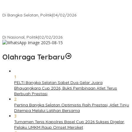
Nursito Tancap Gas Siap Pimpin KNPI Bangka Selatan: Pemuda
Bukan Penonton
Di Bangka Selatan, Politik
|
04/02/2026
Matoridi Tegaskan Polri Pilar Strategis Bangsa Wacana di
Bawah Kementerian Dinilai Salah Arah
Di Nasional, Politik
|
02/02/2026
Olahraga Terbaru
1
PELTI Bangka Selatan Sabet Dua Gelar Juara
Bhayangkara Cup 2026, Bukti Pembinaan Atlet Terus
Berbuah Prestasi
2
Pertina Bangka Selatan Optimistis Raih Prestasi, Atlet Tinju
Ditempa Melalui Latihan Bersama
3
Turnamen Tenis Kapolres Basel Cup 2026 Sukses Digelar,
Pelaku UMKM Raup Omset Meroket