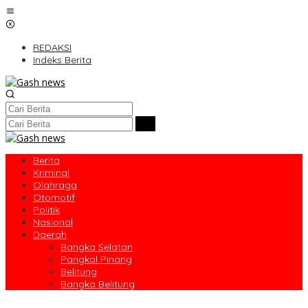
Lewati
ke
konten
REDAKSI
Indeks Berita
Berita
Kriminal
Olahraga
Otomotif
Politik
Nasional
Daerah
Bangka Selatan
Pangkal Pinang
Belitung
Bangka Belitung