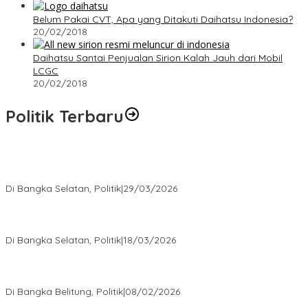
Belum Pakai CVT, Apa yang Ditakuti Daihatsu Indonesia?
20/02/2018
Daihatsu Santai Penjualan Sirion Kalah Jauh dari Mobil
LCGC
20/02/2018
Politik Terbaru
Terpilih di Musda VI, Rina Tarol Bawa Misi Besar Bangkitkan
Golkar Bangka Selatan
Di Bangka Selatan, Politik
|
29/03/2026
Ramadan Penuh Berkah, PAC Toboali partai PDI Perjuangan
Bagikan Takjil
Di Bangka Selatan, Politik
|
18/03/2026
Rudianto Tjen Dorong Seluruh Struktur Partai Aktif Turun ke
Rakyat
Di Bangka Belitung, Politik
|
08/02/2026