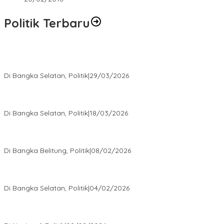
Politik Terbaru
Terpilih di Musda VI, Rina Tarol Bawa Misi Besar Bangkitkan
Golkar Bangka Selatan
Di Bangka Selatan, Politik
|
29/03/2026
Ramadan Penuh Berkah, PAC Toboali partai PDI Perjuangan
Bagikan Takjil
Di Bangka Selatan, Politik
|
18/03/2026
Rudianto Tjen Dorong Seluruh Struktur Partai Aktif Turun ke
Rakyat
Di Bangka Belitung, Politik
|
08/02/2026
Nursito Tancap Gas Siap Pimpin KNPI Bangka Selatan: Pemuda
Bukan Penonton
Di Bangka Selatan, Politik
|
04/02/2026
Matoridi Tegaskan Polri Pilar Strategis Bangsa Wacana di
Bawah Kementerian Dinilai Salah Arah