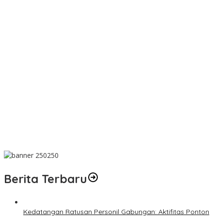
Wujud Kepedulian, PT TIMAH Bantu Tiga Keluarga Miliki Rumah
Layak Huni
Matoridi Pertanyakan Eksistensi Satgas Timah Di Bangka
Belitung
Indikasi Transaksi Timah Tembelok-keranggan Menguat di
Rumah Coku Bangka Barat
Aksi Demo Penambang Timah di Belitung Timur Menggema,
Ketua Komisi XII DPR Bambang Patijaya Dorong Perpres Segera
Diterbitkan
Berdiri Sejak 1828 Kelenteng Kwan Ti Miau Kaposang Rayakan
Hari Jadi, Acara Berlangsung Meriah
Berita Terbaru
Kedatangan Ratusan Personil Gabungan: Aktifitas Ponton