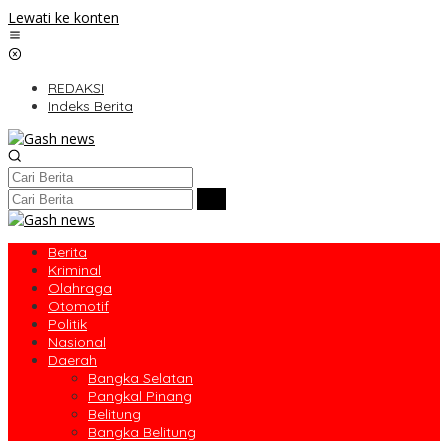
Lewati ke konten
REDAKSI
Indeks Berita
Berita
Kriminal
Olahraga
Otomotif
Politik
Nasional
Daerah
Bangka Selatan
Pangkal Pinang
Belitung
Bangka Belitung