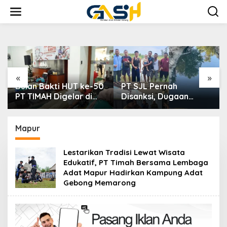
Lewati
ke
konten
«
»
ulan Bakti HUT ke-50
PT SJL Pernah
Dugaa
 TIMAH Digelar di
Disanksi, Dugaan
Timah
akarta
Limbah Kembali
Ingin 
Mengemuka, DLH
Tipid
Basel Kini Tak Mau
Bangk
Mapur
Buru-buru
Bung
Menyimpulkan Adanya
Lestarikan Tradisi Lewat Wisata
Pencemaran
Edukatif, PT Timah Bersama Lembaga
Adat Mapur Hadirkan Kampung Adat
Gebong Memarong