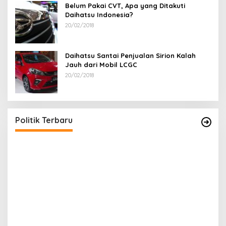
Belum Pakai CVT, Apa yang Ditakuti
Daihatsu Indonesia?
20/02/2018
Daihatsu Santai Penjualan Sirion Kalah
Jauh dari Mobil LCGC
20/02/2018
Terpilih di Musda VI, Rina Tarol Bawa Misi
R
Besar Bangkitkan Golkar Bangka Selatan
P
Di Bangka Selatan, Politik
|
29/03/2026
Di
Politik Terbaru