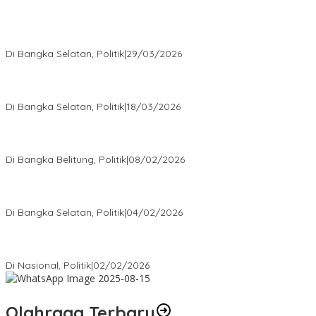
Terpilih di Musda VI, Rina Tarol Bawa Misi Besar Bangkitkan
Golkar Bangka Selatan
Di Bangka Selatan, Politik
|
29/03/2026
Ramadan Penuh Berkah, PAC Toboali partai PDI Perjuangan
Bagikan Takjil
Di Bangka Selatan, Politik
|
18/03/2026
Rudianto Tjen Dorong Seluruh Struktur Partai Aktif Turun ke
Rakyat
Di Bangka Belitung, Politik
|
08/02/2026
Nursito Tancap Gas Siap Pimpin KNPI Bangka Selatan: Pemuda
Bukan Penonton
Di Bangka Selatan, Politik
|
04/02/2026
Matoridi Tegaskan Polri Pilar Strategis Bangsa Wacana di
Bawah Kementerian Dinilai Salah Arah
Di Nasional, Politik
|
02/02/2026
Olahraga Terbaru