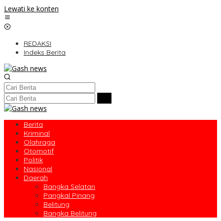
Lewati ke konten
REDAKSI
Indeks Berita
Berita
Kriminal
Olahraga
Otomotif
Politik
Nasional
Daerah
Bangka Selatan
Pangkal Pinang
Belitung
Bangka Belitung