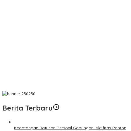
Wujud Kepedulian, PT TIMAH Bantu Tiga Keluarga Miliki Rumah
Layak Huni
Matoridi Pertanyakan Eksistensi Satgas Timah Di Bangka
Belitung
Indikasi Transaksi Timah Tembelok-keranggan Menguat di
Rumah Coku Bangka Barat
Aksi Demo Penambang Timah di Belitung Timur Menggema,
Ketua Komisi XII DPR Bambang Patijaya Dorong Perpres Segera
Diterbitkan
Berdiri Sejak 1828 Kelenteng Kwan Ti Miau Kaposang Rayakan
Hari Jadi, Acara Berlangsung Meriah
Berita Terbaru
Kedatangan Ratusan Personil Gabungan: Aktifitas Ponton