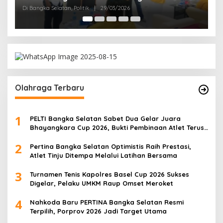
Olahraga Terbaru
1
PELTI Bangka Selatan Sabet Dua Gelar Juara
Bhayangkara Cup 2026, Bukti Pembinaan Atlet Terus
Berbuah Prestasi
2
Pertina Bangka Selatan Optimistis Raih Prestasi,
Atlet Tinju Ditempa Melalui Latihan Bersama
3
Turnamen Tenis Kapolres Basel Cup 2026 Sukses
Digelar, Pelaku UMKM Raup Omset Meroket
4
Nahkoda Baru PERTINA Bangka Selatan Resmi
Terpilih, Porprov 2026 Jadi Target Utama