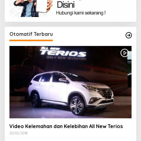
Otomatif Terbaru
Video Kelemahan dan Kelebihan All New Terios
20/02/2018