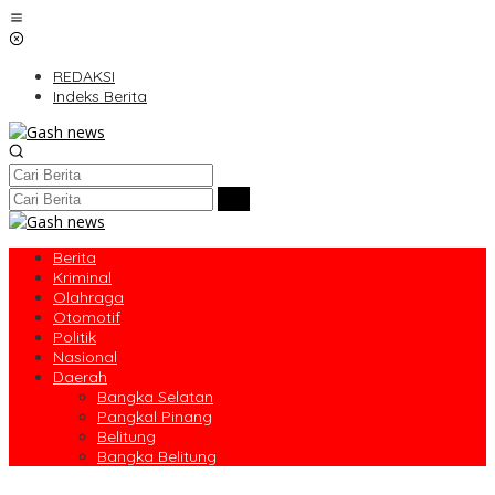
Lewati
ke
konten
REDAKSI
Indeks Berita
Berita
Kriminal
Olahraga
Otomotif
Politik
Nasional
Daerah
Bangka Selatan
Pangkal Pinang
Belitung
Bangka Belitung