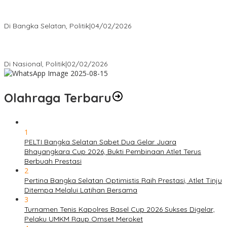
Nursito Tancap Gas Siap Pimpin KNPI Bangka Selatan: Pemuda
Bukan Penonton
Di Bangka Selatan, Politik
|
04/02/2026
Matoridi Tegaskan Polri Pilar Strategis Bangsa Wacana di
Bawah Kementerian Dinilai Salah Arah
Di Nasional, Politik
|
02/02/2026
Olahraga Terbaru
1
PELTI Bangka Selatan Sabet Dua Gelar Juara
Bhayangkara Cup 2026, Bukti Pembinaan Atlet Terus
Berbuah Prestasi
2
Pertina Bangka Selatan Optimistis Raih Prestasi, Atlet Tinju
Ditempa Melalui Latihan Bersama
3
Turnamen Tenis Kapolres Basel Cup 2026 Sukses Digelar,
Pelaku UMKM Raup Omset Meroket