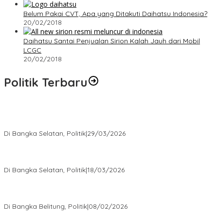
Belum Pakai CVT, Apa yang Ditakuti Daihatsu Indonesia?
20/02/2018
Daihatsu Santai Penjualan Sirion Kalah Jauh dari Mobil
LCGC
20/02/2018
Politik Terbaru
Terpilih di Musda VI, Rina Tarol Bawa Misi Besar Bangkitkan
Golkar Bangka Selatan
Di Bangka Selatan, Politik
|
29/03/2026
Ramadan Penuh Berkah, PAC Toboali partai PDI Perjuangan
Bagikan Takjil
Di Bangka Selatan, Politik
|
18/03/2026
Rudianto Tjen Dorong Seluruh Struktur Partai Aktif Turun ke
Rakyat
Di Bangka Belitung, Politik
|
08/02/2026