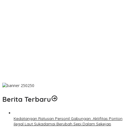
PT TIMAH Berikan Bantuan Biaya Pengobatan Bayi di
Pangkalpinang
Bantu Cukupi Darah, Donor Darah Warnai Bulan Bakti HUT ke-50
PT TIMAH di Bangka Tengah
Dalam Rangka Menyambut HUT RI Ke-81, Bupati Riza Herdavid
Ajak Masyarakat Manfaatkan Program Pemutihan Pajak
Kendaraan Bermotor
Mahasiswa Universitas Sriwijaya Pantau Langsung Proses
Penambangan Timah di PT TIMAH
Donor Darah Bulan Bakti HUT ke-50 PT TIMAH Bantu Jaga Stok
PMI Bangka Barat
Berita Terbaru
Kedatangan Ratusan Personil Gabungan: Aktifitas Ponton
ilegal Laut Sukadamai Berubah Sepi Dalam Sekejap