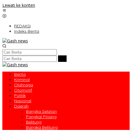
Lewati ke konten
REDAKSI
Indeks Berita
Berita
Kriminal
Olahraga
Otomotif
Politik
Nasional
Daerah
Bangka Selatan
Pangkal Pinang
Belitung
Bangka Belitung