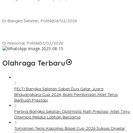
Nursito Tancap Gas Siap Pimpin KNPI Bangka Selatan: Pemuda
Bukan Penonton
Di Bangka Selatan, Politik
|
04/02/2026
Matoridi Tegaskan Polri Pilar Strategis Bangsa Wacana di
Bawah Kementerian Dinilai Salah Arah
Di Nasional, Politik
|
02/02/2026
Olahraga Terbaru
1
PELTI Bangka Selatan Sabet Dua Gelar Juara
Bhayangkara Cup 2026, Bukti Pembinaan Atlet Terus
Berbuah Prestasi
2
Pertina Bangka Selatan Optimistis Raih Prestasi, Atlet Tinju
Ditempa Melalui Latihan Bersama
3
Turnamen Tenis Kapolres Basel Cup 2026 Sukses Digelar,