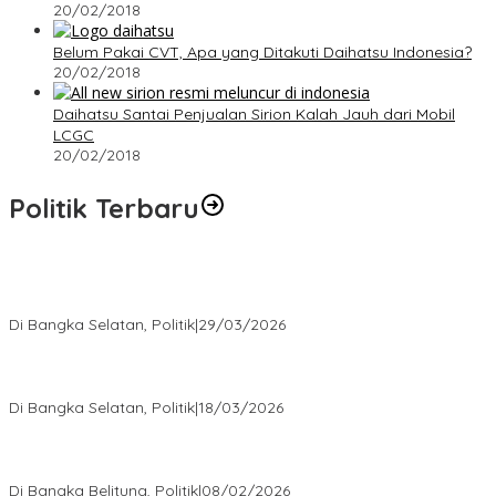
20/02/2018
Belum Pakai CVT, Apa yang Ditakuti Daihatsu Indonesia?
20/02/2018
Daihatsu Santai Penjualan Sirion Kalah Jauh dari Mobil
LCGC
20/02/2018
Politik Terbaru
Terpilih di Musda VI, Rina Tarol Bawa Misi Besar Bangkitkan
Golkar Bangka Selatan
Di Bangka Selatan, Politik
|
29/03/2026
Ramadan Penuh Berkah, PAC Toboali partai PDI Perjuangan
Bagikan Takjil
Di Bangka Selatan, Politik
|
18/03/2026
Rudianto Tjen Dorong Seluruh Struktur Partai Aktif Turun ke
Rakyat
Di Bangka Belitung, Politik
|
08/02/2026