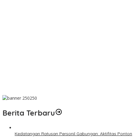
PT SJL Pernah Disanksi, Dugaan Limbah Kembali Mengemuka,
DLH Basel Kini Tak Mau Buru-buru Menyimpulkan Adanya
Pencemaran
Dugaan Transaksi Biji Timah Mencuat, Niat Ingin konfirmasi Kanit
Tipidter Polres Bangka Barat Bungkam
Wujud Kepedulian, PT TIMAH Bantu Tiga Keluarga Miliki Rumah
Layak Huni
Matoridi Pertanyakan Eksistensi Satgas Timah Di Bangka
Belitung
Indikasi Transaksi Timah Tembelok-keranggan Menguat di
Rumah Coku Bangka Barat
Berita Terbaru
Kedatangan Ratusan Personil Gabungan: Aktifitas Ponton