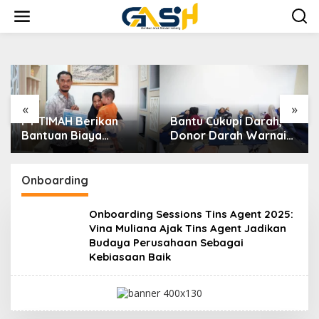
Lewati
ke
konten
«
»
PT TIMAH Berikan
Bantu Cukupi Darah,
Bantuan Biaya
Donor Darah Warnai
Pengobatan Bayi di
Bulan Bakti HUT ke-50
Pangkalpinang
PT TIMAH di Bangka
Tengah
Onboarding
Onboarding Sessions Tins Agent 2025:
Vina Muliana Ajak Tins Agent Jadikan
Budaya Perusahaan Sebagai
Kebiasaan Baik