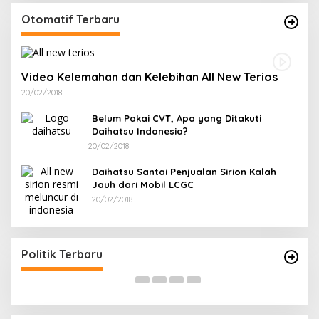
Otomatif Terbaru
Video Kelemahan dan Kelebihan All New Terios
20/02/2018
Belum Pakai CVT, Apa yang Ditakuti
Daihatsu Indonesia?
20/02/2018
Daihatsu Santai Penjualan Sirion Kalah
Jauh dari Mobil LCGC
20/02/2018
Terpilih di Musda VI, Rina Tarol Bawa Misi
R
Besar Bangkitkan Golkar Bangka Selatan
P
Di Bangka Selatan, Politik
|
29/03/2026
Di
Politik Terbaru