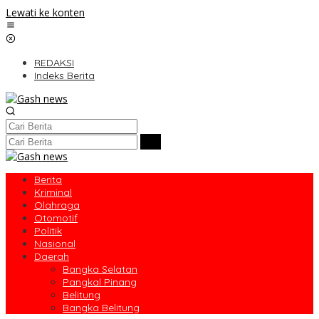
Lewati ke konten
REDAKSI
Indeks Berita
Berita
Kriminal
Olahraga
Otomotif
Politik
Nasional
Daerah
Bangka Selatan
Pangkal Pinang
Belitung
Bangka Belitung