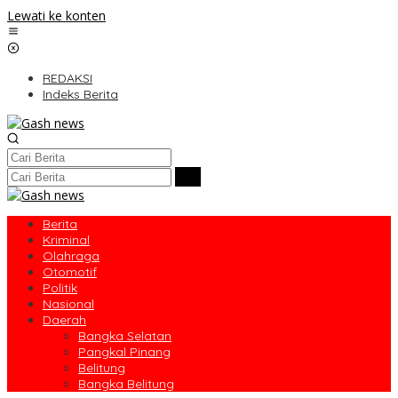
Lewati ke konten
REDAKSI
Indeks Berita
Berita
Kriminal
Olahraga
Otomotif
Politik
Nasional
Daerah
Bangka Selatan
Pangkal Pinang
Belitung
Bangka Belitung