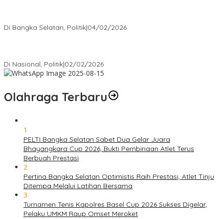
Nursito Tancap Gas Siap Pimpin KNPI Bangka Selatan: Pemuda
Bukan Penonton
Di Bangka Selatan, Politik
|
04/02/2026
Matoridi Tegaskan Polri Pilar Strategis Bangsa Wacana di
Bawah Kementerian Dinilai Salah Arah
Di Nasional, Politik
|
02/02/2026
Olahraga Terbaru
1
PELTI Bangka Selatan Sabet Dua Gelar Juara
Bhayangkara Cup 2026, Bukti Pembinaan Atlet Terus
Berbuah Prestasi
2
Pertina Bangka Selatan Optimistis Raih Prestasi, Atlet Tinju
Ditempa Melalui Latihan Bersama
3
Turnamen Tenis Kapolres Basel Cup 2026 Sukses Digelar,
Pelaku UMKM Raup Omset Meroket