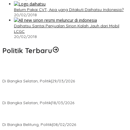
Belum Pakai CVT, Apa yang Ditakuti Daihatsu Indonesia?
20/02/2018
Daihatsu Santai Penjualan Sirion Kalah Jauh dari Mobil
LCGC
20/02/2018
Politik Terbaru
Terpilih di Musda VI, Rina Tarol Bawa Misi Besar Bangkitkan
Golkar Bangka Selatan
Di Bangka Selatan, Politik
|
29/03/2026
Ramadan Penuh Berkah, PAC Toboali partai PDI Perjuangan
Bagikan Takjil
Di Bangka Selatan, Politik
|
18/03/2026
Rudianto Tjen Dorong Seluruh Struktur Partai Aktif Turun ke
Rakyat
Di Bangka Belitung, Politik
|
08/02/2026