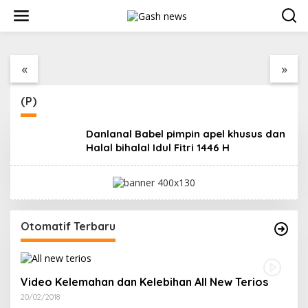
Lewati
ke
konten
PT SJL Pernah
Dugaan Transaksi Biji
Disanksi, Dugaan
Timah Mencuat, Niat
Limbah Kembali
Ingin konfirmasi Kanit
«
»
Mengemuka, DLH
Tipidter Polres
Basel Kini Tak Mau
Bangka Barat
Buru-buru
Bungkam
(P)
Menyimpulkan Adanya
Pencemaran
Danlanal Babel pimpin apel khusus dan
Halal bihalal Idul Fitri 1446 H
Otomatif Terbaru
Video Kelemahan dan Kelebihan All New Terios
20/02/2018