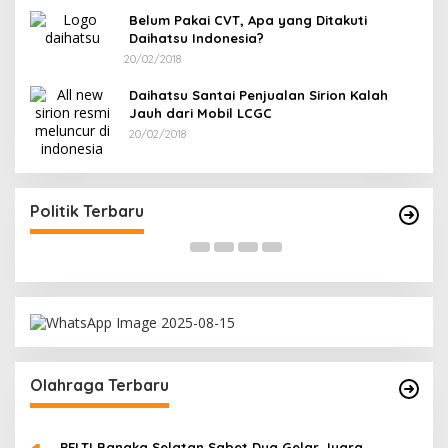
Belum Pakai CVT, Apa yang Ditakuti
Daihatsu Indonesia?
20/02/2018
Daihatsu Santai Penjualan Sirion Kalah
Jauh dari Mobil LCGC
20/02/2018
Terpilih di Musda VI, Rina Tarol Bawa Misi
R
Besar Bangkitkan Golkar Bangka Selatan
P
Di Bangka Selatan, Politik
|
29/03/2026
Di
Politik Terbaru
Olahraga Terbaru
PELTI Bangka Selatan Sabet Dua Gelar Juara