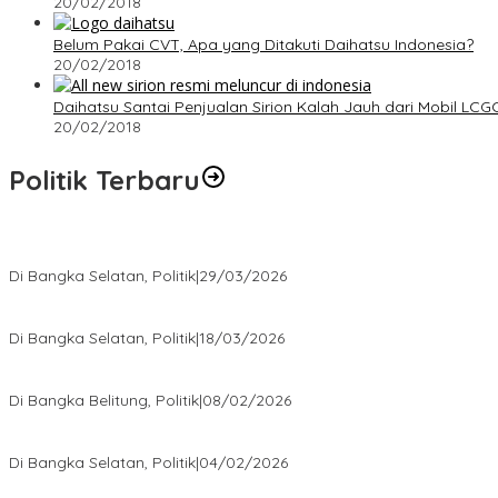
20/02/2018
Belum Pakai CVT, Apa yang Ditakuti Daihatsu Indonesia?
20/02/2018
Daihatsu Santai Penjualan Sirion Kalah Jauh dari Mobil LCG
20/02/2018
Politik Terbaru
Terpilih di Musda VI, Rina Tarol Bawa Misi Besar Bangkitkan Golka
Di Bangka Selatan, Politik
|
29/03/2026
Ramadan Penuh Berkah, PAC Toboali partai PDI Perjuangan Bagik
Di Bangka Selatan, Politik
|
18/03/2026
Rudianto Tjen Dorong Seluruh Struktur Partai Aktif Turun ke Rakya
Di Bangka Belitung, Politik
|
08/02/2026
Nursito Tancap Gas Siap Pimpin KNPI Bangka Selatan: Pemuda B
Di Bangka Selatan, Politik
|
04/02/2026