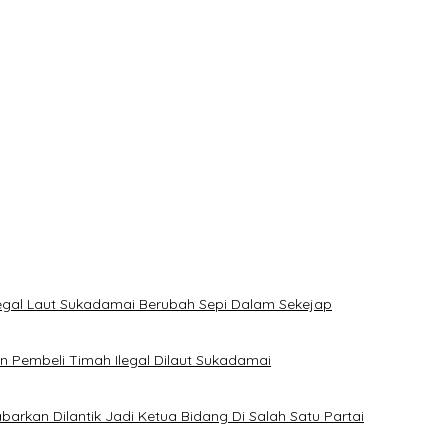
kan Khitanan Massal, Donor Darah, dan Layanan Kesehatan Gratis
ian
ang
 PT TIMAH di Bangka Tengah
jak Masyarakat Manfaatkan Program Pemutihan Pajak Kendaraan 
legal Laut Sukadamai Berubah Sepi Dalam Sekejap
Pembeli Timah Ilegal Dilaut Sukadamai
rkan Dilantik Jadi Ketua Bidang Di Salah Satu Partai