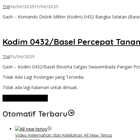
oleh
TNI
|
16/04/2025
17/04/2025
Admin
Gash – Komando Distrik Militer (Kodim) 0432 Bangka Selatan (Base
Kodim 0432/Basel Percepat Tanam
oleh
TNI
|
15/04/2025
Admin
Gash – Kodim 0432/Basel Beserta Satgas Swasembada Pangan Prov
Tidak Ada Lagi Postingan yang Tersedia.
Tidak ada lagi halaman untuk dimuat.
Lihat Selengkapnya
Otomatif Terbaru
Video Kelemahan dan Kelebihan All New Terios