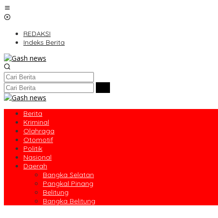
Lewati
ke
konten
REDAKSI
Indeks Berita
Berita
Kriminal
Olahraga
Otomotif
Politik
Nasional
Daerah
Bangka Selatan
Pangkal Pinang
Belitung
Bangka Belitung