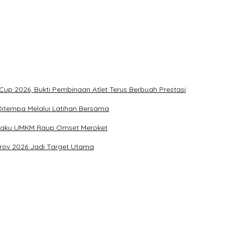
Kementerian Dinilai Salah Arah
up 2026, Bukti Pembinaan Atlet Terus Berbuah Prestasi
u Ditempa Melalui Latihan Bersama
Pelaku UMKM Raup Omset Meroket
prov 2026 Jadi Target Utama