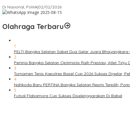
Matoridi Tegaskan Polri Pilar Strategis Bangsa Wacana di Bawah 
Di Nasional, Politik
|
02/02/2026
Olahraga Terbaru
1
PELTI Bangka Selatan Sabet Dua Gelar Juara Bhayangkara C
2
Pertina Bangka Selatan Optimistis Raih Prestasi, Atlet Tinj
3
Turnamen Tenis Kapolres Basel Cup 2026 Sukses Digelar, 
4
Nahkoda Baru PERTINA Bangka Selatan Resmi Terpilih, Por
5
Futsal Flabamora Cup Sukses Diselenggarakan Di Babel