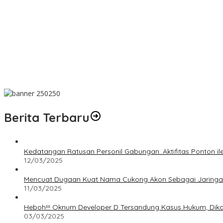
Dalam Rangka HUT ke-50 PT TIMAH, Bulan Bakti di Jakarta Hadir
MIND ID dan PT TIMAH Dampingi Siswa Pemali Kejar Kampus Imp
PT TIMAH Berikan Bantuan Biaya Pengobatan Bayi di Pangkalpin
Bantu Cukupi Darah, Donor Darah Warnai Bulan Bakti HUT ke-50
Dalam Rangka Menyambut HUT RI Ke-81, Bupati Riza Herdavid A
Berita Terbaru
Kedatangan Ratusan Personil Gabungan: Aktifitas Ponton i
12/03/2025
Mencuat Dugaan Kuat Nama Cukong Akon Sebagai Jaringan 
11/03/2025
Heboh!!! Oknum Developer D Tersandung Kasus Hukum, Dikaba
03/03/2025