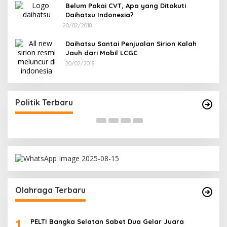
Belum Pakai CVT, Apa yang Ditakuti
Daihatsu Indonesia?
20/02/2018
Daihatsu Santai Penjualan Sirion Kalah
Jauh dari Mobil LCGC
20/02/2018
Terpilih di Musda VI, Rina Tarol Bawa Misi
R
Besar Bangkitkan Golkar Bangka Selatan
P
Di Bangka Selatan, Politik
|
29/03/2026
Di
Politik Terbaru
Olahraga Terbaru
1
PELTI Bangka Selatan Sabet Dua Gelar Juara