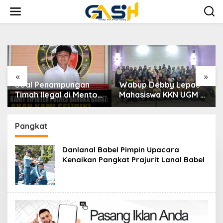
Lewati
ke
konten
«
»
Soal Penampungan
Wabup Debby Lepas
Wa
Timah Ilegal di Mentok,
Mahasiswa KKN UGM di
Sa
Kanit Tipidter Polres
Desa Sumber Jaya
Pe
Bangka Barat: Akan
Permai
da
Kami Selidik
Pr
Pangkat
Danlanal Babel Pimpin Upacara
Kenaikan Pangkat Prajurit Lanal Babel