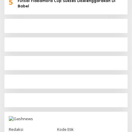
5
Futsal Flabamora Cup Sukses Diselenggarakan Di
Babel
Redaksi
Kode Etik