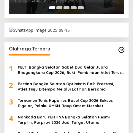
ka Selatan, Politik
|
29/03/2026
Olahraga Terbaru
1
PELTI Bangka Selatan Sabet Dua Gelar Juara
Bhayangkara Cup 2026, Bukti Pembinaan Atlet Terus
Berbuah Prestasi
2
Pertina Bangka Selatan Optimistis Raih Prestasi,
Atlet Tinju Ditempa Melalui Latihan Bersama
3
Turnamen Tenis Kapolres Basel Cup 2026 Sukses
Digelar, Pelaku UMKM Raup Omset Meroket
4
Nahkoda Baru PERTINA Bangka Selatan Resmi
Terpilih, Porprov 2026 Jadi Target Utama