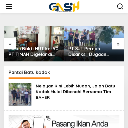
Lewati
ke
konten
«
»
e-50
PT SJL Pernah
Dugaan Transaksi Biji
i
Disanksi, Dugaan
Timah Mencuat, Niat
Limbah Kembali
Ingin konfirmasi Kanit
Mengemuka, DLH
Tipidter Polres
Basel Kini Tak Mau
Bangka Barat
Pantai Batu kodok
Buru-buru
Bungkam
Menyimpulkan Adanya
Nelayan Kini Lebih Mudah, Jalan Batu
Pencemaran
Kodok Mulai Dibenahi Bersama Tim
BAHER