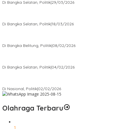
Di Bangka Selatan, Politik
|
29/03/2026
Ramadan Penuh Berkah, PAC Toboali partai PDI Perjuangan
Bagikan Takjil
Di Bangka Selatan, Politik
|
18/03/2026
Rudianto Tjen Dorong Seluruh Struktur Partai Aktif Turun ke
Rakyat
Di Bangka Belitung, Politik
|
08/02/2026
Nursito Tancap Gas Siap Pimpin KNPI Bangka Selatan: Pemuda
Bukan Penonton
Di Bangka Selatan, Politik
|
04/02/2026
Matoridi Tegaskan Polri Pilar Strategis Bangsa Wacana di
Bawah Kementerian Dinilai Salah Arah
Di Nasional, Politik
|
02/02/2026
Olahraga Terbaru
1