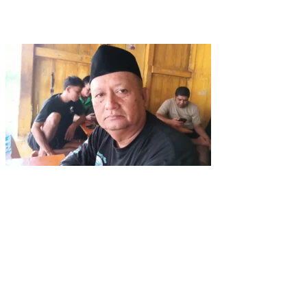
Wujud Kepedulian, PT TIMAH Bantu Tiga Keluarga Miliki Rumah
Layak Huni
Matoridi Pertanyakan Eksistensi Satgas Timah Di Bangka
Belitung
Indikasi Transaksi Timah Tembelok-keranggan Menguat di
Rumah Coku Bangka Barat
Aksi Demo Penambang Timah di Belitung Timur Menggema,
Ketua Komisi XII DPR Bambang Patijaya Dorong Perpres Segera
Diterbitkan
Berdiri Sejak 1828 Kelenteng Kwan Ti Miau Kaposang Rayakan