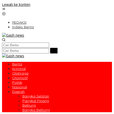
Lewati ke konten
REDAKSI
Indeks Berita
Berita
Kriminal
Olahraga
Otomotif
Politik
Nasional
Daerah
Bangka Selatan
Pangkal Pinang
Belitung
Bangka Belitung