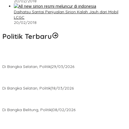
20/02/2018
Daihatsu Santai Penjualan Sirion Kalah Jauh dari Mobil
LCGC
20/02/2018
Politik Terbaru
Terpilih di Musda VI, Rina Tarol Bawa Misi Besar Bangkitkan
Golkar Bangka Selatan
Di Bangka Selatan, Politik
|
29/03/2026
Ramadan Penuh Berkah, PAC Toboali partai PDI Perjuangan
Bagikan Takjil
Di Bangka Selatan, Politik
|
18/03/2026
Rudianto Tjen Dorong Seluruh Struktur Partai Aktif Turun ke
Rakyat
Di Bangka Belitung, Politik
|
08/02/2026
Nursito Tancap Gas Siap Pimpin KNPI Bangka Selatan: Pemuda
Bukan Penonton