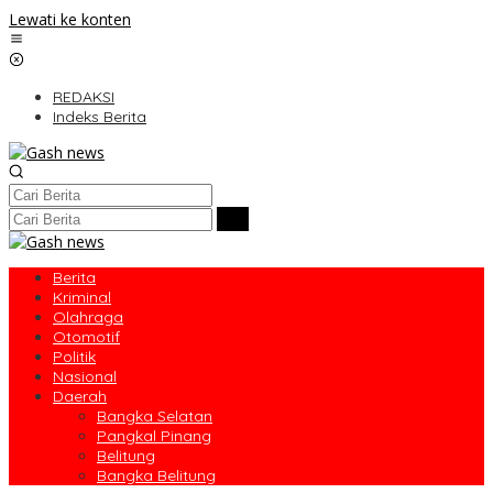
Lewati ke konten
REDAKSI
Indeks Berita
Berita
Kriminal
Olahraga
Otomotif
Politik
Nasional
Daerah
Bangka Selatan
Pangkal Pinang
Belitung
Bangka Belitung