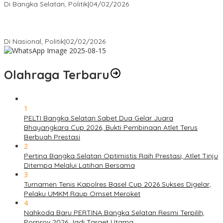
Di Bangka Selatan, Politik
|
04/02/2026
Matoridi Tegaskan Polri Pilar Strategis Bangsa Wacana di
Bawah Kementerian Dinilai Salah Arah
Di Nasional, Politik
|
02/02/2026
Olahraga Terbaru
1
PELTI Bangka Selatan Sabet Dua Gelar Juara
Bhayangkara Cup 2026, Bukti Pembinaan Atlet Terus
Berbuah Prestasi
2
Pertina Bangka Selatan Optimistis Raih Prestasi, Atlet Tinju
Ditempa Melalui Latihan Bersama
3
Turnamen Tenis Kapolres Basel Cup 2026 Sukses Digelar,
Pelaku UMKM Raup Omset Meroket
4
Nahkoda Baru PERTINA Bangka Selatan Resmi Terpilih,
Porprov 2026 Jadi Target Utama