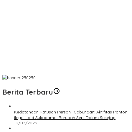
Soal Penampungan Timah Ilegal di Mentok, Kanit Tipidter Polres
Bangka Barat: Akan Kami Selidik
Wabup Debby Lepas Mahasiswa KKN UGM di Desa Sumber
Jaya Permai
Wabup Debby Sampaikan KUPA-PPAS Perubahan APBD 2026
dan Raperda di Luar Propemperda
Wabup Debby Sambut Tim Ekspedisi Patriot 2026
Pemkab Bangka Selatan Susun RIPS
Berita Terbaru
Kedatangan Ratusan Personil Gabungan: Aktifitas Ponton
ilegal Laut Sukadamai Berubah Sepi Dalam Sekejap
12/03/2025