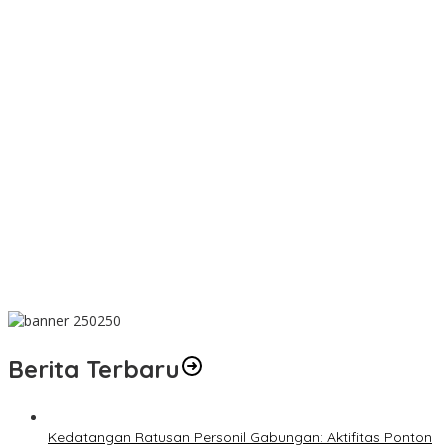
Wujud Kepedulian, PT TIMAH Bantu Tiga Keluarga Miliki Rumah
Layak Huni
Matoridi Pertanyakan Eksistensi Satgas Timah Di Bangka
Belitung
Indikasi Transaksi Timah Tembelok-keranggan Menguat di
Rumah Coku Bangka Barat
Aksi Demo Penambang Timah di Belitung Timur Menggema,
Ketua Komisi XII DPR Bambang Patijaya Dorong Perpres Segera
Diterbitkan
Berdiri Sejak 1828 Kelenteng Kwan Ti Miau Kaposang Rayakan
Hari Jadi, Acara Berlangsung Meriah
Berita Terbaru
Kedatangan Ratusan Personil Gabungan: Aktifitas Ponton