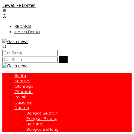
Lewati ke konten
REDAKSI
Indeks Berita
Berita
Kriminal
Olahraga
Otomotif
Politik
Nasional
Daerah
Bangka Selatan
Pangkal Pinang
Belitung
Bangka Belitung