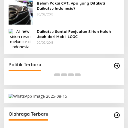
Belum Pakai CVT, Apa yang Ditakuti
Daihatsu Indonesia?
20/02/2018
Daihatsu Santai Penjualan Sirion Kalah
Jauh dari Mobil LCGC
20/02/2018
Terpilih di Musda VI, Rina Tarol Bawa Misi
R
Besar Bangkitkan Golkar Bangka Selatan
P
Di Bangka Selatan, Politik
|
29/03/2026
Di
Politik Terbaru
Olahraga Terbaru