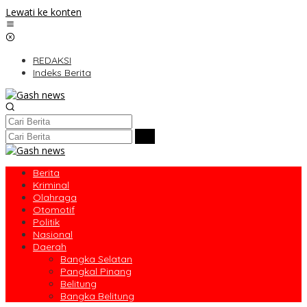
Lewati ke konten
REDAKSI
Indeks Berita
Berita
Kriminal
Olahraga
Otomotif
Politik
Nasional
Daerah
Bangka Selatan
Pangkal Pinang
Belitung
Bangka Belitung