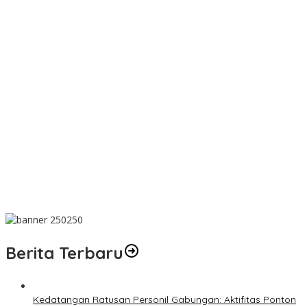
PT TIMAH Berikan Bantuan Biaya Pengobatan Bayi di
Pangkalpinang
Bantu Cukupi Darah, Donor Darah Warnai Bulan Bakti HUT ke-50
PT TIMAH di Bangka Tengah
Dalam Rangka Menyambut HUT RI Ke-81, Bupati Riza Herdavid
Ajak Masyarakat Manfaatkan Program Pemutihan Pajak
Kendaraan Bermotor
Mahasiswa Universitas Sriwijaya Pantau Langsung Proses
Penambangan Timah di PT TIMAH
Donor Darah Bulan Bakti HUT ke-50 PT TIMAH Bantu Jaga Stok
PMI Bangka Barat
Berita Terbaru
Kedatangan Ratusan Personil Gabungan: Aktifitas Ponton