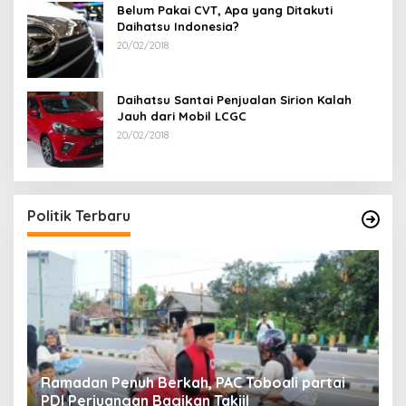
Belum Pakai CVT, Apa yang Ditakuti
Daihatsu Indonesia?
20/02/2018
Daihatsu Santai Penjualan Sirion Kalah
Jauh dari Mobil LCGC
20/02/2018
Politik Terbaru
Ramadan Penuh Berkah, PAC Toboali partai
R
PDI Perjuangan Bagikan Takjil
A