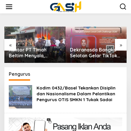
Lewati
ke
konten
«
»
Kantor PT Timah
Dekranasda Bangka
Beltim Menyala,
Selatan Gelar TikTok
Ribuan Penambang
Video Competition
Murka, Pemerintah
2026
Jangan Tutup Mata
Pengurus
Kodim 0432/Basel Tekankan Disiplin
dan Nasionalisme Dalam Pelantikan
Pengurus OTIS SMKN 1 Tukak Sadai