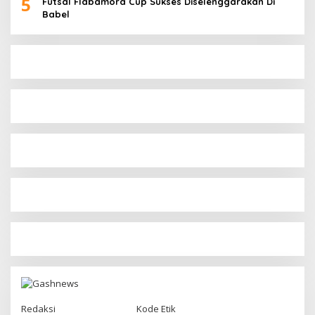
5
Futsal Flabamora Cup Sukses Diselenggarakan Di
Babel
Redaksi
Kode Etik