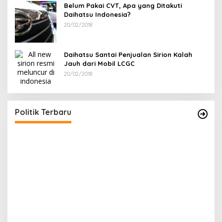
Belum Pakai CVT, Apa yang Ditakuti
Daihatsu Indonesia?
20/02/2018
Daihatsu Santai Penjualan Sirion Kalah
Jauh dari Mobil LCGC
20/02/2018
ina Tarol Bawa Misi
Ramadan Penuh Berkah, PAC To
kar Bangka Selatan
PDI Perjuangan Bagikan Takjil
03/2026
Di Bangka Selatan, Politik
|
18/03/2026
Politik Terbaru