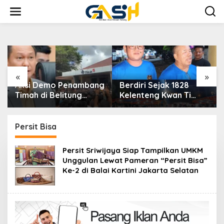
Lewati
ke
konten
«
»
ang
Berdiri Sejak 1828
Kantor PT Timah
Kelenteng Kwan Ti
Beltim Menyala,
Miau Kaposang
Ribuan Penambang
R
Rayakan Hari Jadi,
Murka, Pemerintah
Acara Berlangsung
Jangan Tutup Mata
Persit Bisa
Meriah
Persit Sriwijaya Siap Tampilkan UMKM
Unggulan Lewat Pameran “Persit Bisa”
Ke-2 di Balai Kartini Jakarta Selatan