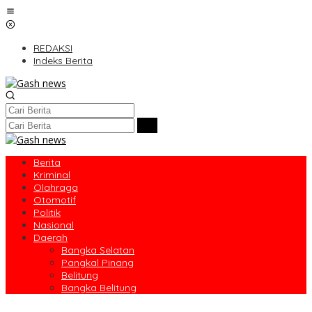
Lewati
ke
konten
REDAKSI
Indeks Berita
Berita
Kriminal
Olahraga
Otomotif
Politik
Nasional
Daerah
Bangka Selatan
Pangkal Pinang
Belitung
Bangka Belitung