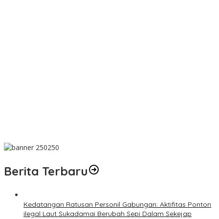
Bantu Cukupi Darah, Donor Darah Warnai Bulan Bakti HUT ke-50
PT TIMAH di Bangka Tengah
Dalam Rangka Menyambut HUT RI Ke-81, Bupati Riza Herdavid
Ajak Masyarakat Manfaatkan Program Pemutihan Pajak
Kendaraan Bermotor
Mahasiswa Universitas Sriwijaya Pantau Langsung Proses
Penambangan Timah di PT TIMAH
Donor Darah Bulan Bakti HUT ke-50 PT TIMAH Bantu Jaga Stok
PMI Bangka Barat
Khitanan Massal Bulan Bakti HUT ke-50 PT TIMAH Disambut
Antusias Warga Bangka Barat
Berita Terbaru
Kedatangan Ratusan Personil Gabungan: Aktifitas Ponton
ilegal Laut Sukadamai Berubah Sepi Dalam Sekejap