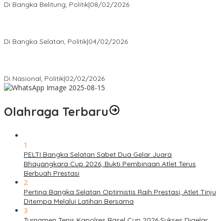
Di Bangka Belitung, Politik
|
08/02/2026
Nursito Tancap Gas Siap Pimpin KNPI Bangka Selatan: Pemuda
Bukan Penonton
Di Bangka Selatan, Politik
|
04/02/2026
Matoridi Tegaskan Polri Pilar Strategis Bangsa Wacana di
Bawah Kementerian Dinilai Salah Arah
Di Nasional, Politik
|
02/02/2026
Olahraga Terbaru
1
PELTI Bangka Selatan Sabet Dua Gelar Juara
Bhayangkara Cup 2026, Bukti Pembinaan Atlet Terus
Berbuah Prestasi
2
Pertina Bangka Selatan Optimistis Raih Prestasi, Atlet Tinju
Ditempa Melalui Latihan Bersama
3
Turnamen Tenis Kapolres Basel Cup 2026 Sukses Digelar,