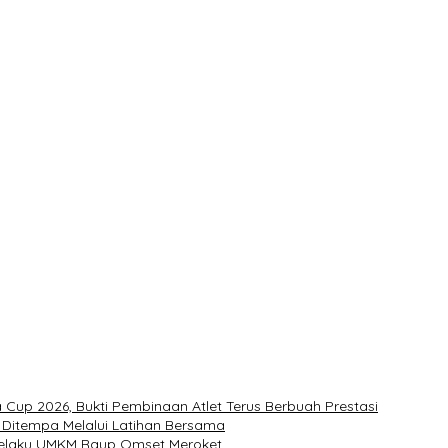
r Bangka Selatan
an Takjil
t
ukan Penonton
Kementerian Dinilai Salah Arah
Cup 2026, Bukti Pembinaan Atlet Terus Berbuah Prestasi
ju Ditempa Melalui Latihan Bersama
 Pelaku UMKM Raup Omset Meroket