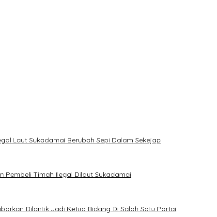
 PT TIMAH di Bangka Tengah
jak Masyarakat Manfaatkan Program Pemutihan Pajak Kendaraan 
mbangan Timah di PT TIMAH
MI Bangka Barat
legal Laut Sukadamai Berubah Sepi Dalam Sekejap
Pembeli Timah Ilegal Dilaut Sukadamai
rkan Dilantik Jadi Ketua Bidang Di Salah Satu Partai