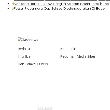
4
Nahkoda Baru PERTINA Bangka Selatan Resmi Terpilih, Po
5
Futsal Flabamora Cup Sukses Diselenggarakan Di Babel
Redaksi
Kode Etik
Info Iklan
Pedoman Media Siber
Hak Tolak/UU Pers
Gashnews.com | 2023
REDAKSI