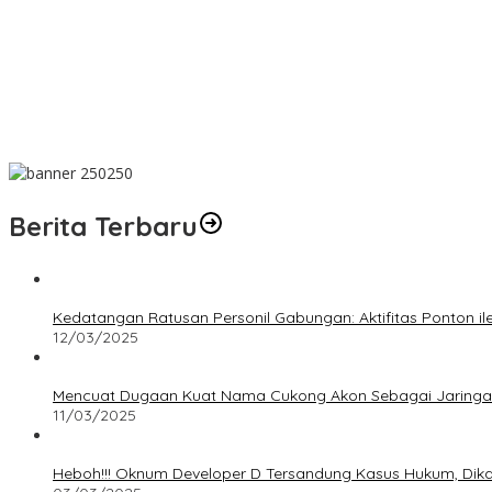
Bantu Cukupi Darah, Donor Darah Warnai Bulan Bakti HUT ke-50
Dalam Rangka Menyambut HUT RI Ke-81, Bupati Riza Herdavid A
Mahasiswa Universitas Sriwijaya Pantau Langsung Proses Pena
Donor Darah Bulan Bakti HUT ke-50 PT TIMAH Bantu Jaga Stok P
Berita Terbaru
Kedatangan Ratusan Personil Gabungan: Aktifitas Ponton i
12/03/2025
Mencuat Dugaan Kuat Nama Cukong Akon Sebagai Jaringan 
11/03/2025
Heboh!!! Oknum Developer D Tersandung Kasus Hukum, Dikaba