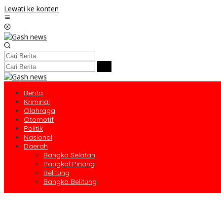
Lewati ke konten
Berita
Kriminal
Olahraga
Otomotif
Politik
Nasional
Daerah
Bangka Selatan
Pangkal Pinang
Belitung
Bangka Belitung
PT TIMAH Berikan Bantuan Biaya Pengobatan Bayi di Pangkalpin