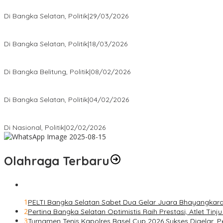
Terpilih di Musda VI, Rina Tarol Bawa Misi Besar Bangkitkan Golka
Di Bangka Selatan, Politik
|
29/03/2026
Ramadan Penuh Berkah, PAC Toboali partai PDI Perjuangan Bagik
Di Bangka Selatan, Politik
|
18/03/2026
Rudianto Tjen Dorong Seluruh Struktur Partai Aktif Turun ke Rakya
Di Bangka Belitung, Politik
|
08/02/2026
Nursito Tancap Gas Siap Pimpin KNPI Bangka Selatan: Pemuda B
Di Bangka Selatan, Politik
|
04/02/2026
Matoridi Tegaskan Polri Pilar Strategis Bangsa Wacana di Bawah 
Di Nasional, Politik
|
02/02/2026
Olahraga Terbaru
1
PELTI Bangka Selatan Sabet Dua Gelar Juara Bhayangkara 
2
Pertina Bangka Selatan Optimistis Raih Prestasi, Atlet Tin
3
Turnamen Tenis Kapolres Basel Cup 2026 Sukses Digelar,