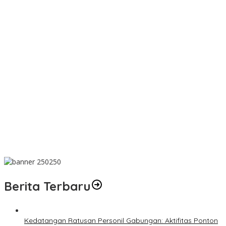
PT SJL Pernah Disanksi, Dugaan Limbah Kembali Mengemuka,
DLH Basel Kini Tak Mau Buru-buru Menyimpulkan Adanya
Pencemaran
Dugaan Transaksi Biji Timah Mencuat, Niat Ingin konfirmasi Kanit
Tipidter Polres Bangka Barat Bungkam
Wujud Kepedulian, PT TIMAH Bantu Tiga Keluarga Miliki Rumah
Layak Huni
Matoridi Pertanyakan Eksistensi Satgas Timah Di Bangka
Belitung
Indikasi Transaksi Timah Tembelok-keranggan Menguat di
Rumah Coku Bangka Barat
Berita Terbaru
Kedatangan Ratusan Personil Gabungan: Aktifitas Ponton