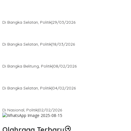
Terpilih di Musda VI, Rina Tarol Bawa Misi Besar Bangkitkan
Golkar Bangka Selatan
Di Bangka Selatan, Politik
|
29/03/2026
Ramadan Penuh Berkah, PAC Toboali partai PDI Perjuangan
Bagikan Takjil
Di Bangka Selatan, Politik
|
18/03/2026
Rudianto Tjen Dorong Seluruh Struktur Partai Aktif Turun ke
Rakyat
Di Bangka Belitung, Politik
|
08/02/2026
Nursito Tancap Gas Siap Pimpin KNPI Bangka Selatan: Pemuda
Bukan Penonton
Di Bangka Selatan, Politik
|
04/02/2026
Matoridi Tegaskan Polri Pilar Strategis Bangsa Wacana di
Bawah Kementerian Dinilai Salah Arah
Di Nasional, Politik
|
02/02/2026
Olahraga Terbaru