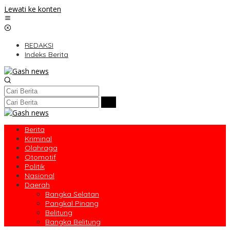
Lewati ke konten
REDAKSI
Indeks Berita
Berita
Kriminal
Olahraga
Otomotif
Politik
Nasional
Daerah
Bangka Selatan
Pangkal Pinang
Belitung
Bangka Belitung