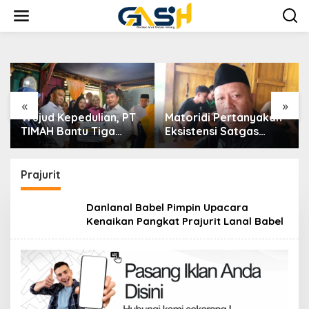
Lewati
ke
konten
«
»
Matoridi Pertanyakan
Indikasi Transaksi
Eksistensi Satgas
Timah Tembelok-
Timah Di Bangka
keranggan Menguat di
Belitung
Rumah Coku Bangka
Barat
Prajurit
Danlanal Babel Pimpin Upacara
Kenaikan Pangkat Prajurit Lanal Babel