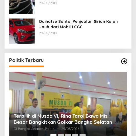
20/02/2018
Daihatsu Santai Penjualan Sirion Kalah
Jauh dari Mobil LCGC
20/02/2018
Ramadan Penuh Berkah, PAC Toboali partai
R
PDI Perjuangan Bagikan Takjil
A
Di Bangka Selatan, Politik
|
18/03/2026
Di
Politik Terbaru