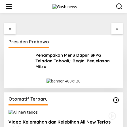
Lewati
ke
konten
 Demo Penambang
Berdiri Sejak 1828
Kantor P
 di Belitung
Kelenteng Kwan Ti
Beltim M
r Menggema,
Miau Kaposang
Ribuan 
«
»
 Komisi XII DPR
Rayakan Hari Jadi,
Murka, P
ang Patijaya
Acara Berlangsung
Jangan T
ng Perpres
Meriah
Presiden Prabowo
a Diterbitkan
Penampakan Menu Dapur SPPG
Teladan Toboali,: Begini Penjelasan
Mitra
Otomatif Terbaru
Video Kelemahan dan Kelebihan All New Terios