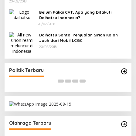
20/02/2018
Belum Pakai CVT, Apa yang Ditakuti
Daihatsu Indonesia?
20/02/2018
Daihatsu Santai Penjualan Sirion Kalah
Jauh dari Mobil LCGC
20/02/2018
Terpilih di Musda VI, Rina Tarol Bawa Misi
R
Besar Bangkitkan Golkar Bangka Selatan
P
Di Bangka Selatan, Politik
|
29/03/2026
Di
Politik Terbaru
Olahraga Terbaru