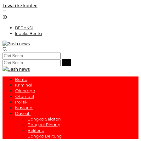
Lewati ke konten
REDAKSI
Indeks Berita
Berita
Kriminal
Olahraga
Otomotif
Politik
Nasional
Daerah
Bangka Selatan
Pangkal Pinang
Belitung
Bangka Belitung