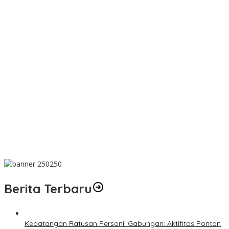
PT TIMAH Berikan Bantuan Biaya Pengobatan Bayi di
Pangkalpinang
Bantu Cukupi Darah, Donor Darah Warnai Bulan Bakti HUT ke-50
PT TIMAH di Bangka Tengah
Dalam Rangka Menyambut HUT RI Ke-81, Bupati Riza Herdavid
Ajak Masyarakat Manfaatkan Program Pemutihan Pajak
Kendaraan Bermotor
Mahasiswa Universitas Sriwijaya Pantau Langsung Proses
Penambangan Timah di PT TIMAH
Donor Darah Bulan Bakti HUT ke-50 PT TIMAH Bantu Jaga Stok
PMI Bangka Barat
Berita Terbaru
Kedatangan Ratusan Personil Gabungan: Aktifitas Ponton