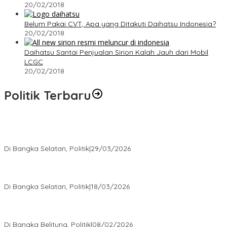
20/02/2018
Belum Pakai CVT, Apa yang Ditakuti Daihatsu Indonesia?
20/02/2018
Daihatsu Santai Penjualan Sirion Kalah Jauh dari Mobil
LCGC
20/02/2018
Politik Terbaru
Terpilih di Musda VI, Rina Tarol Bawa Misi Besar Bangkitkan
Golkar Bangka Selatan
Di Bangka Selatan, Politik
|
29/03/2026
Ramadan Penuh Berkah, PAC Toboali partai PDI Perjuangan
Bagikan Takjil
Di Bangka Selatan, Politik
|
18/03/2026
Rudianto Tjen Dorong Seluruh Struktur Partai Aktif Turun ke
Rakyat
Di Bangka Belitung, Politik
|
08/02/2026