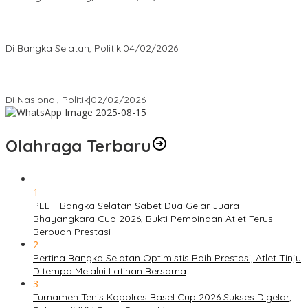
Nursito Tancap Gas Siap Pimpin KNPI Bangka Selatan: Pemuda
Bukan Penonton
Di Bangka Selatan, Politik
|
04/02/2026
Matoridi Tegaskan Polri Pilar Strategis Bangsa Wacana di
Bawah Kementerian Dinilai Salah Arah
Di Nasional, Politik
|
02/02/2026
Olahraga Terbaru
1
PELTI Bangka Selatan Sabet Dua Gelar Juara
Bhayangkara Cup 2026, Bukti Pembinaan Atlet Terus
Berbuah Prestasi
2
Pertina Bangka Selatan Optimistis Raih Prestasi, Atlet Tinju
Ditempa Melalui Latihan Bersama
3
Turnamen Tenis Kapolres Basel Cup 2026 Sukses Digelar,