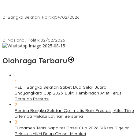
Nursito Tancap Gas Siap Pimpin KNPI Bangka Selatan: Pemuda
Bukan Penonton
Di Bangka Selatan, Politik
|
04/02/2026
Matoridi Tegaskan Polri Pilar Strategis Bangsa Wacana di
Bawah Kementerian Dinilai Salah Arah
Di Nasional, Politik
|
02/02/2026
Olahraga Terbaru
1
PELTI Bangka Selatan Sabet Dua Gelar Juara
Bhayangkara Cup 2026, Bukti Pembinaan Atlet Terus
Berbuah Prestasi
2
Pertina Bangka Selatan Optimistis Raih Prestasi, Atlet Tinju
Ditempa Melalui Latihan Bersama
3
Turnamen Tenis Kapolres Basel Cup 2026 Sukses Digelar,
Pelaku UMKM Raup Omset Meroket