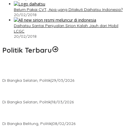
Belum Pakai CVT, Apa yang Ditakuti Daihatsu Indonesia?
20/02/2018
Daihatsu Santai Penjualan Sirion Kalah Jauh dari Mobil
LCGC
20/02/2018
Politik Terbaru
Terpilih di Musda VI, Rina Tarol Bawa Misi Besar Bangkitkan
Golkar Bangka Selatan
Di Bangka Selatan, Politik
|
29/03/2026
Ramadan Penuh Berkah, PAC Toboali partai PDI Perjuangan
Bagikan Takjil
Di Bangka Selatan, Politik
|
18/03/2026
Rudianto Tjen Dorong Seluruh Struktur Partai Aktif Turun ke
Rakyat
Di Bangka Belitung, Politik
|
08/02/2026