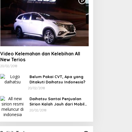
Berdiri Sejak 1828
Kelenteng Kwan Ti Miau
Kaposang Rayakan Hari
Jadi, Acara Berlangsung
Meriah
Video Kelemahan dan Kelebihan All
New Terios
20/02/2018
Belum Pakai CVT, Apa yang
Ditakuti Daihatsu Indonesia?
20/02/2018
Daihatsu Santai Penjualan
Sirion Kalah Jauh dari Mobil
LCGC
20/02/2018