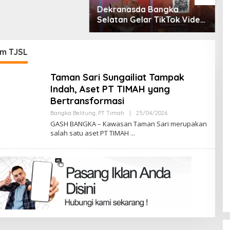
asda Bangka
n Gelar TikTok Video
ition 2026
m TJSL
Taman Sari Sungailiat Tampak
Indah, Aset PT TIMAH yang
Bertransformasi
Oleh
Bangka Belitung
,
PT Timah
|
25/04/2026
Admin
GASH BANGKA – Kawasan Taman Sari merupakan
salah satu aset PT TIMAH