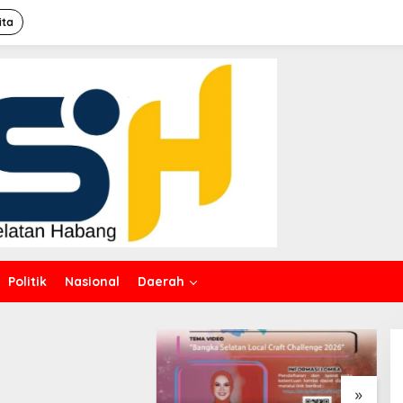
ita
Politik
Nasional
Daerah
Dalam Rangka HUT ke-50
M
PT TIMAH, Bulan Bakti di
D
Jakarta Hadirkan Khitanan
K
Massal, Donor Darah, dan
Layanan Kesehatan Gratis
»