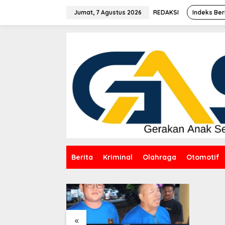
Lewati
ke
Jumat, 7 Agustus 2026
REDAKSI
Indeks Ber
konten
Berita
Kriminal
Olahraga
Otomotif
Kantor PT Timah Beltim
Menyala, Ribuan
Penambang Murka,
Pemerintah Jangan Tutup
Mata
«