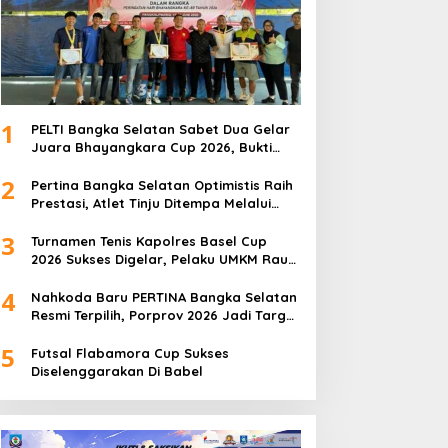
1
PELTI Bangka Selatan Sabet Dua Gelar
Juara Bhayangkara Cup 2026, Bukti
Pembinaan Atlet Terus Berbuah Prestasi
2
Pertina Bangka Selatan Optimistis Raih
Prestasi, Atlet Tinju Ditempa Melalui
Latihan Bersama
3
Turnamen Tenis Kapolres Basel Cup
2026 Sukses Digelar, Pelaku UMKM Raup
Omset Meroket
4
Nahkoda Baru PERTINA Bangka Selatan
Resmi Terpilih, Porprov 2026 Jadi Target
Utama
5
Futsal Flabamora Cup Sukses
Diselenggarakan Di Babel