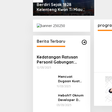
k 1828
Dekran
wan Ti Miau
Selata
ayakan Hari
Compet
 Berlangsung
progra
Berita Terbaru
Kedatangan Ratusan
Personil Gabungan:
Aktifitas Ponton ilegal
12/03/2025
Laut Sukadamai Berubah
Sepi Dalam Sekejap
Mencuat
Dugaan Kuat
Nama Cukong
11/03/2025
Akon Sebagai
Jaringan
Heboh!!! Oknum
Pembeli Timah
Developer D
Ilegal Dilaut
Tersandung
03/03/2025
Sukadamai
Kasus Hukum,