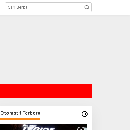
IND ID dan PT TIMAH
ampingi Siswa Pemali
ejar Kampus Impian
Otomatif Terbaru