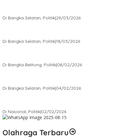
Terpilih di Musda VI, Rina Tarol Bawa Misi Besar Bangkitkan
Golkar Bangka Selatan
Di Bangka Selatan, Politik
|
29/03/2026
Ramadan Penuh Berkah, PAC Toboali partai PDI Perjuangan
Bagikan Takjil
Di Bangka Selatan, Politik
|
18/03/2026
Rudianto Tjen Dorong Seluruh Struktur Partai Aktif Turun ke
Rakyat
Di Bangka Belitung, Politik
|
08/02/2026
Nursito Tancap Gas Siap Pimpin KNPI Bangka Selatan: Pemuda
Bukan Penonton
Di Bangka Selatan, Politik
|
04/02/2026
Matoridi Tegaskan Polri Pilar Strategis Bangsa Wacana di
Bawah Kementerian Dinilai Salah Arah
Di Nasional, Politik
|
02/02/2026
Olahraga Terbaru