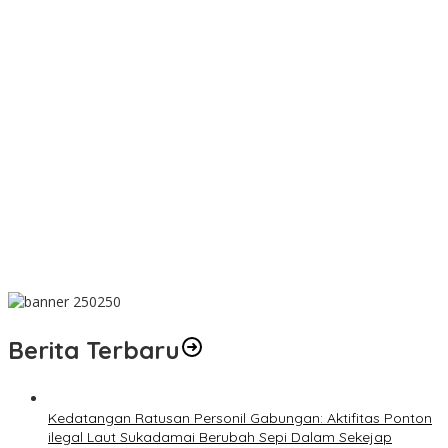
Karutan Muntok Tegaskan Aktivitas Warga Binaan di Luar Rutan
Bagian dari Asimilasi, Klinik Pratama Jadi Sarana Pembinaan
PEMKAB BANGKA SELATAN SIAP GELAR BARIS INDAH DAN PAWAI
KARNAVAL HUT KE-81 RI, Ini Jadwalnya
Soal Penampungan Timah Ilegal di Mentok, Kanit Tipidter Polres
Bangka Barat: Akan Kami Selidik
Wabup Debby Lepas Mahasiswa KKN UGM di Desa Sumber
Jaya Permai
Wabup Debby Sampaikan KUPA-PPAS Perubahan APBD 2026
dan Raperda di Luar Propemperda
Berita Terbaru
Kedatangan Ratusan Personil Gabungan: Aktifitas Ponton
ilegal Laut Sukadamai Berubah Sepi Dalam Sekejap