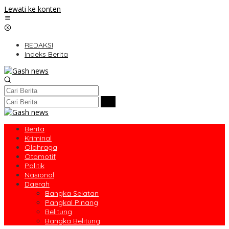
Lewati ke konten
REDAKSI
Indeks Berita
Berita
Kriminal
Olahraga
Otomotif
Politik
Nasional
Daerah
Bangka Selatan
Pangkal Pinang
Belitung
Bangka Belitung