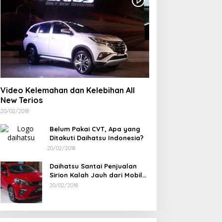
IND ID dan PT TIMAH
Berdiri Sejak 1828
ampingi Siswa Pemali
Kelenteng Kwan Ti Miau
ejar Kampus Impian
Kaposang Rayakan Hari
Jadi, Acara Berlangsung
Meriah
Video Kelemahan dan Kelebihan All
New Terios
20/02/2018
Belum Pakai CVT, Apa yang
Ditakuti Daihatsu Indonesia?
20/02/2018
Daihatsu Santai Penjualan
Sirion Kalah Jauh dari Mobil
LCGC
20/02/2018