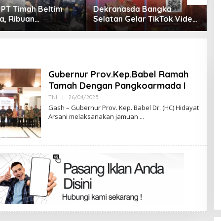
asda Bangka
Dalam Rangka HUT ke-50
M
n Gelar TikTok Video
PT TIMAH, Bulan Bakti di
D
ition 2026
Jakarta Hadirkan Khitanan
K
Massal, Donor Darah, dan
Layanan Kesehatan Gratis
Gubernur Prov.Kep.Babel Ramah
Tamah Dengan Pangkoarmada I
Oleh
TNI
|
26/04/2025
Admin
Gash – Gubernur Prov. Kep. Babel Dr. (HC) Hidayat
Arsani melaksanakan jamuan