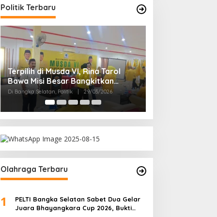
Politik Terbaru
Ramadan Penuh Berkah, PAC
Rudianto Tjen D
Toboali partai PDI Perjuangan
Struktur Partai A
Bagikan Takjil
Rakyat
Di Bangka Selatan, Politik
|
18/03/2026
Di Bangka Belitung, Polit
Olahraga Terbaru
1
PELTI Bangka Selatan Sabet Dua Gelar
Juara Bhayangkara Cup 2026, Bukti
Pembinaan Atlet Terus Berbuah Prestasi