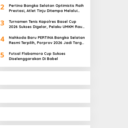
2
Pertina Bangka Selatan Optimistis Raih
Prestasi, Atlet Tinju Ditempa Melalui
Latihan Bersama
3
Turnamen Tenis Kapolres Basel Cup
2026 Sukses Digelar, Pelaku UMKM Raup
Omset Meroket
4
Nahkoda Baru PERTINA Bangka Selatan
Resmi Terpilih, Porprov 2026 Jadi Target
Utama
5
Futsal Flabamora Cup Sukses
Diselenggarakan Di Babel