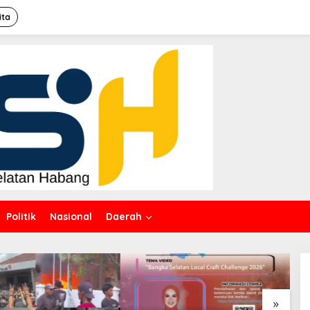
ita
Politik
Nasional
Daerah
»