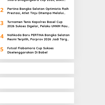
Pembinaan Atlet Terus Berbuah Prestasi
2
Pertina Bangka Selatan Optimistis Raih
Prestasi, Atlet Tinju Ditempa Melalui
Latihan Bersama
3
Turnamen Tenis Kapolres Basel Cup
2026 Sukses Digelar, Pelaku UMKM Raup
Omset Meroket
4
Nahkoda Baru PERTINA Bangka Selatan
Resmi Terpilih, Porprov 2026 Jadi Target
Utama
5
Futsal Flabamora Cup Sukses
Diselenggarakan Di Babel