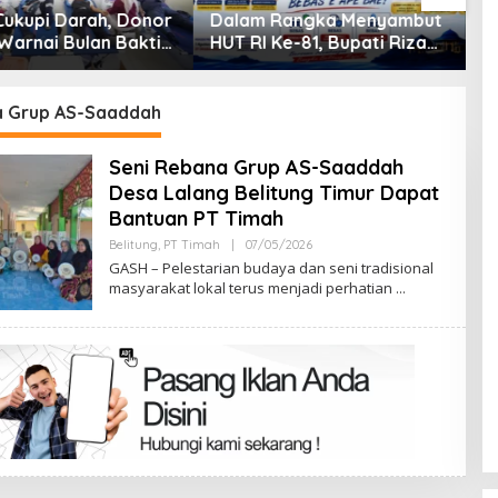
 Rangka Menyambut
Mahasiswa Universitas
D
Ke-81, Bupati Riza
Sriwijaya Pantau Langsung
H
id Ajak Masyarakat
Proses Penambangan
J
tkan Program
Timah di PT TIMAH
B
han Pajak
 Grup AS-Saaddah
aan Bermotor
Seni Rebana Grup AS-Saaddah
Desa Lalang Belitung Timur Dapat
Bantuan PT Timah
Oleh
Belitung
,
PT Timah
|
07/05/2026
Admin
GASH – Pelestarian budaya dan seni tradisional
masyarakat lokal terus menjadi perhatian
Terpilih di Musda VI, Rina Tarol
Bawa Misi Besar Bangkitkan