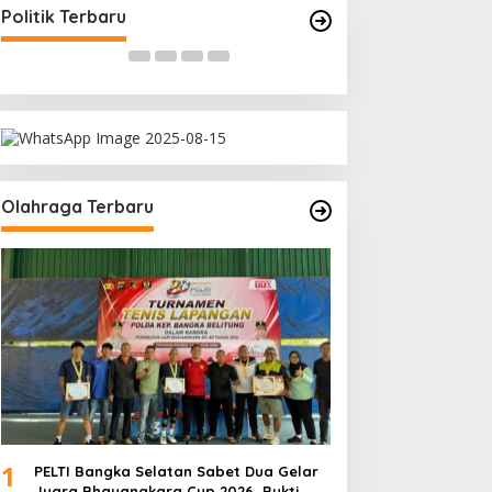
Bagikan Takjil
Rakyat
Di Bangka Selatan, Politik
|
18/03/2026
Di Bangka Belitung, Polit
Politik Terbaru
Olahraga Terbaru
1
PELTI Bangka Selatan Sabet Dua Gelar
Juara Bhayangkara Cup 2026, Bukti