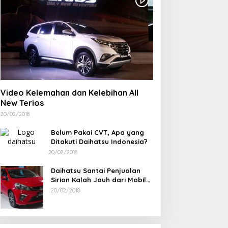
onor Darah Bulan Bakti
PT TIMAH Berikan Bantuan
UT ke-50 PT TIMAH Bantu
Biaya Pengobatan Bayi di
aga Stok PMI Bangka
Pangkalpinang
arat
Video Kelemahan dan Kelebihan All
New Terios
20/02/2018
Belum Pakai CVT, Apa yang
Ditakuti Daihatsu Indonesia?
20/02/2018
Daihatsu Santai Penjualan
Sirion Kalah Jauh dari Mobil
LCGC
20/02/2018
Ramadan Penuh Berkah, PAC
Rudianto Tjen D
Toboali partai PDI Perjuangan
Struktur Partai A